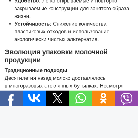
Удобство:
Легко открываемые и повторно
закрываемые конструкции для занятого образа
жизни.
Устойчивость:
Снижение количества
пластиковых отходов и использование
экологически чистых альтернатив.
Эволюция упаковки молочной
продукции
Традиционные подходы
Десятилетия назад молоко доставлялось
в многоразовых стеклянных бутылках. Несмотря
на экологичность, они были хрупкими и требовали
осторожного обращения.
Новости
Переход к пластику и картону
Новости Беларуси
В середине XX века появились пластиковые
Новости компаний
бутылки, кувшины и картонные упаковки, предлагая
Новости мира
легкие, доступные и прочные решения.