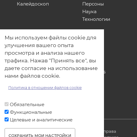
Калейдоскоп
Персоны
Наука
Технологии
О нас
Мы используем файлы cookie для
Наши проекты
улучшения вашего опыта
Связь с нами
просмотра и анализа нашего
Общая политика обработки
трафика. Нажав "Принять все", вы
персональных данных
даете согласие на использование
Политика обработки файлов Cookies
нами файлов cookie.
Политика обработки персональных
данных для мероприятий
Политика в отношении файлов cookie
Договор оферты
Обязательные
Функциональные
Целевые и аналитические
© ОДО «Точно-вовремя» 2007-2026. Все права
СОХРАНИТЬ МОИ НАСТРОЙКИ