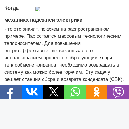
Когда
механика надёжней электрики
Что это значит, покажем на распространенном
примере. Пар остается массовым технологическим
теплоносителем. Для повышения
энергоэффективности связанных с его
использованием процессов образующийся при
теплообмене конденсат необходимо возвращать в
систему как можно более горячим. Эту задачу
решает станция сбора и возврата конденсата (СВК).
Она состоит из емкостного оборудования,
трубопроводной арматуры, автоматики
регулирования уровня и конденсатного насоса
Новости
(часто выбирают электрический, ошибочно считая
Новости Беларуси
такое решение «традиционным»).
Новости компаний
Новости мира
Вместе с тем, по словам эксперта, электронасосы