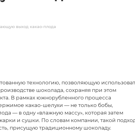
ивающую выход какао-плода
ентованную технологию, позволяющую использова
производстве шоколада, сохраняя при этом
укта. В рамках южнорубленного процесса
ержимое какао‑шелухи — не только бобы,
плода — в одну «влажную массу», которая затем
арки и сушки. По словам компании, такой подхо
сть, присущую традиционному шоколаду.