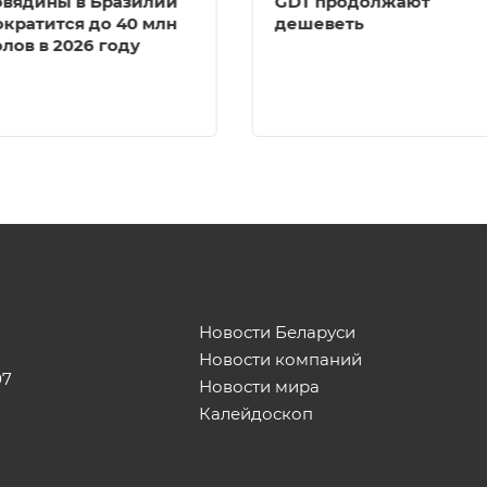
овядины в Бразилии
GDT продолжают
ократится до 40 млн
дешеветь
олов в 2026 году
Новости Беларуси
Новости компаний
07
Новости мира
Калейдоскоп