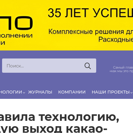
Ксения
ЯРОВАЯ
ято считать, что еда — источник удовольствия,
Самый глав
и маркетинг десятилетиями строился именно
«как мы это п
вокруг…
ХНОЛОГИИ
ЖУРНАЛЫ
КОМПАНИИ
НАШИ ПРОЕКТЫ
тавила технологию,
ую выход какао-