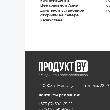
крупнейшей в
г
Центральной Азии
с
доильной установкой
г
открыли на севере
Казахстана
220005, г. Минск, ул. Платонова, 22-7
Контакты редакции:
+375 (17) 390-65-55
+375 (17) 390-67-77