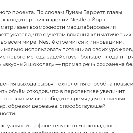
ого проекта. По словам Луизы Барретт, главы
ок кондитерских изделий Nestlé в Йорке
ссматривает возможности масштабирования
етт указала, что с учётом влияния климатических
во всём мире, Nestlé стремится к инновациям,
имально использовать потенциал своих урожаев,
ие нового метода задействует больше плода и пр
ь «вкусный шоколад» — прямая речь сохранена бе
ышения выхода сырья, технология способна повыс
ть объём отходов, что в перспективе увеличит
 позволит им высвободить время для ключевых
ер, обрезки деревьев, способствующей
ности.
актуальной на фоне текущего «шоколадного