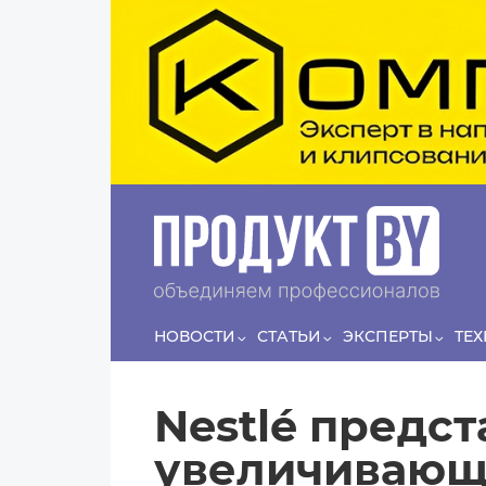
Перейти к основному содержанию
Сергей
ЛЯШКО
Если у нас есть беспривязь, все животные
Прин
чипированы и есть программа-планировщик, на
проведение…
НОВОСТИ
СТАТЬИ
ЭКСПЕРТЫ
ТЕ
Nestlé предс
увеличивающ