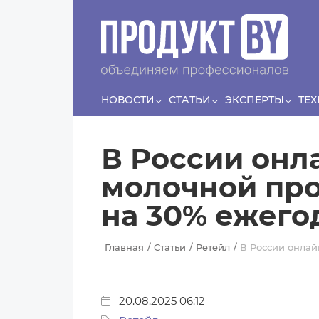
Перейти к основному содержанию
Сергей
ЛЯШКО
Если у нас есть беспривязь, все животные
Прин
чипированы и есть программа-планировщик, на
проведение…
НОВОСТИ
СТАТЬИ
ЭКСПЕРТЫ
ТЕ
В России онл
молочной про
на 30% ежего
Главная
Статьи
Ретейл
В России онлай
20.08.2025 06:12