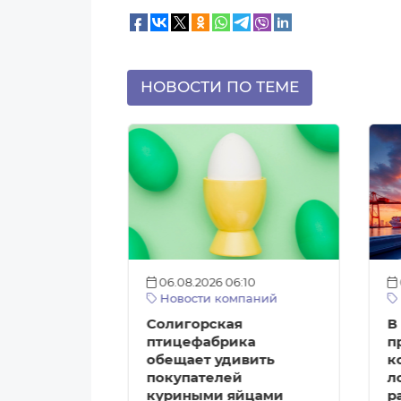
НОВОСТИ ПО ТЕМЕ
:12
06.08.2026 06:10
аруси
Новости компаний
силу новые
Солигорская
В
-
птицефабрика
п
 правила
обещает удивить
к
аций
покупателей
л
ботки
куриными яйцами
р