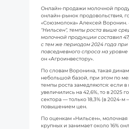
Онлайн-продажи молочной продук
онлайн-рынок продовольствия, г
«Союзмолока» Алексей Воронин. 
"Нильсен", темпы роста выше ср
молочной продукции составил 47,
с тем же периодом 2024 года пр
повседневного спроса на уровне 
он «Агроинвестору».
По словам Воронина, такая динам
небольшой базой, при этом по м
темпы роста замедляются: если 
увеличились на 42,6%, то в 2025 г
сектора — только 18,3% (в 2024-м
повышением цен.
По оценкам «Нильсен», молочная 
крупных и занимает около 16% он