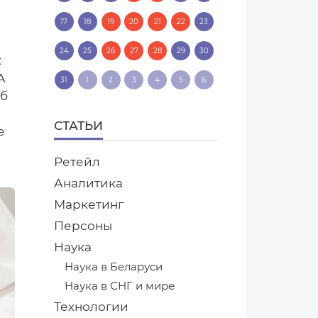
17
18
19
20
21
22
23
24
25
26
27
28
29
30
к
А
31
1
2
3
4
5
6
уб
СТАТЬИ
е
Ретейл
Аналитика
Маркетинг
Персоны
Наука
Наука в Беларуси
Наука в СНГ и мире
Технологии