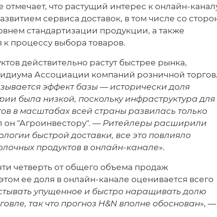
е отмечает, что растущий интерес к онлайн-канал
азвитием сервиса доставок, в том числе со сторо
овнем стандартизации продукции, а также
 к процессу выбора товаров.
тов действительно растут быстрее рынка,
зидиума Ассоциации компаний розничной торго
зывается эффект базы — исторически доля
ии была низкой, поскольку инфраструктура для
ов в масштабах всей страны развилась только
л он "Агроинвестору". —
Ритейлеры расширили
ологии быстрой доставки, все это повлияло
лочных продуктов в онлайн-канале
».
чти четверть от общего объема продаж
этом ее доля в онлайн-канале оценивается всего
тывать упущенное и быстро наращивать долю
овле, так что прогноз H&N вполне обоснован
», —