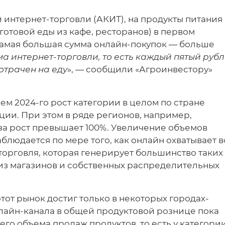
интернет-торговли (АКИТ), на продукты питания
 готовой еды из кафе, ресторанов) в первом
самая большая сумма онлайн-покупок — больше
ма интернет-торговли, то есть каждый пятый рубл
отрачен на еду
», — сообщили «Агроинвестору»
м 2024-го рост категории в целом по стране
ции. При этом в ряде регионов, например,
за рост превышает 100%. Увеличение объемов
блюдается по мере того, как онлайн охватывает в
орговля, которая генерирует большинство таких
 из магазинов и собственных распределительных
от рынок достиг только в некоторых городах-
нлайн-канала в общей продуктовой рознице пока
его объема продаж продуктов, то есть у категори