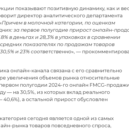
ции показывают позитивную динамику, как и ве
оворит директор аналитического департамента
«
Причем в молочной категории, по оценкам
едних: за первое полугодие прирост онлайн-прод
8% в деньгах и 28,3% в упаковках в сравнении
и средних показателях по продажам товаров
30,5% и 23% соответственно
», — прокомментиров
ика онлайн-канала связана с его сравнительно
ере увеличения объемов рынка относительные
в первом полугодии 2024-го онлайн FMCG-продаж
оду — на 30,5%, из которых вклад реального
 — 40,6%), а остальной прирост обусловлен
категория сегодня является одной из самых
лайн-рынка товаров повседневного спроса,