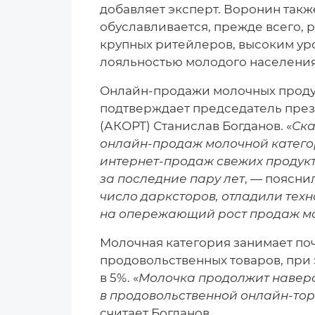
добавляет эксперт. Воронин такж
обуславливается, прежде всего, р
крупных ритейлеров, высоким ур
лояльностью молодого населения
Онлайн-продажи молочных продук
подтверждает председатель пре
(АКОРТ) Станислав Богданов. «
Ска
онлайн-продаж молочной категор
интернет-продаж свежих продукт
за последние пару лет
, — поясни
число дарксторов, отладили техн
на опережающий рост продаж мо
Молочная категория занимает по
продовольственных товаров, при 
в 5%. «
Молочка продолжит наверс
в продовольственной онлайн-торг
считает Богданов.