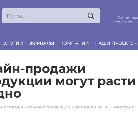
Ксения
ЯРОВАЯ
ято считать, что еда — источник удовольствия,
Самый глав
и маркетинг десятилетиями строился именно
«как мы это п
вокруг…
ХНОЛОГИИ
ЖУРНАЛЫ
КОМПАНИИ
НАШИ ПРОЕКТЫ
айн-продажи
дукции могут расти
дно
н-продажи молочной продукции могут расти на 30% ежегодно