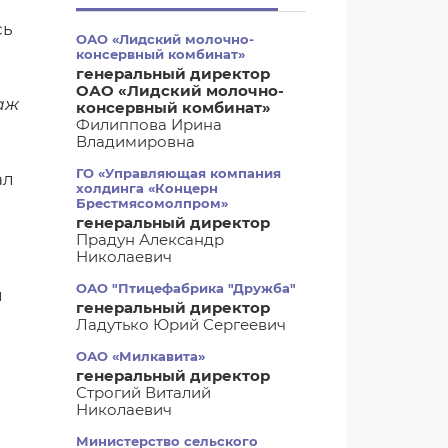
сь
ОАО «Лидский молочно-
консервный комбинат»
генеральный директор
ОАО «Лидский молочно-
аж
консервный комбинат»
Филиппова Ирина
Владимировна
ГО «Управляющая компания
ал
холдинга «Концерн
Брестмясомолпром»
генеральный директор
Прадун Александр
Николаевич
ОАО "Птицефабрика "Дружба"
и
генеральный директор
Ладутько Юрий Сергеевич
ОАО «Милкавита»
генеральный директор
Строгий Виталий
Николаевич
Министерство сельского