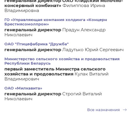
генеральный директор ОАО «Лидский молочно-
консервный комбинат»
Филиппова Ирина
Владимировна
ГО «Управляющая компания холдинга «Концерн
Брестмясомолпром»
генеральный директор
Прадун Александр
Николаевич
ОАО "Птицефабрика "Дружба"
генеральный директор
Ладутько Юрий Сергеевич
Министерство сельского хозяйства и продовольствия
Республики Беларусь
первый заместитель Министра сельского
хозяйства и продовольствия
Кулак Виталий
Владимирович
ОАО «Милкавита»
генеральный директор
Строгий Виталий
Николаевич
Все назначения