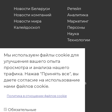
Новости Беларуси
Ретейл
Новости компаний
Аналитика
Новости мира
Маркетинг
Калейдоскоп
Персоны
Наука
Технологии
О нас
Мы используем файлы cookie для
Наши проекты
улучшения вашего опыта
Связь с нами
просмотра и анализа нашего
Общая политика обработки
трафика. Нажав "Принять все", вы
персональных данных
даете согласие на использование
Политика обработки файлов Cookies
нами файлов cookie.
Политика обработки персональных
данных для мероприятий
Политика в отношении файлов cookie
Договор оферты
Обязательные