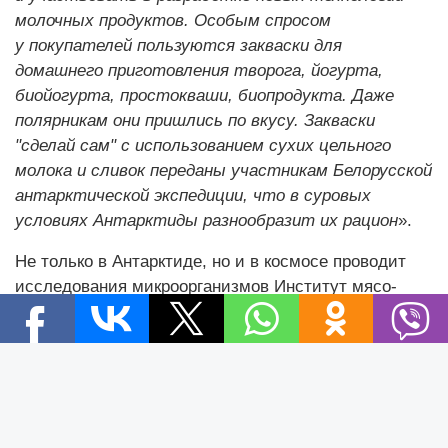
молочных продуктов. Особым спросом
у покупателей пользуются закваски для
домашнего приготовления творога, йогурта,
биойогурта, простокваши, биопродукта. Даже
полярникам они пришлись по вкусу. Закваски
"сделай сам" с использованием сухих цельного
молока и сливок переданы участникам Белорусской
антарктической экспедиции, что в суровых
условиях Антарктиды разнообразит их рацион
».
Не только в Антарктиде, но и в космосе проводит
исследования микроорганизмов Институт мясо-
молочной промышленности. «
С Институтом
медико-биологических проблем Российской
Новости
академии наук работаем над проектами
Новости Беларуси
"Проксибиотик", результаты которого
Новости компаний
в перспективе позволят дополнить рацион
Новости мира
космонавтов свежеприготовленными