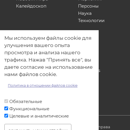
Калейдоскоп
Персоны
Наука
Технологии
О нас
Мы используем файлы cookie для
Наши проекты
улучшения вашего опыта
Связь с нами
просмотра и анализа нашего
Общая политика обработки
трафика. Нажав "Принять все", вы
персональных данных
даете согласие на использование
Политика обработки файлов Cookies
нами файлов cookie.
Политика обработки персональных
данных для мероприятий
Политика в отношении файлов cookie
Договор оферты
Обязательные
Функциональные
Целевые и аналитические
© ОДО «Точно-вовремя» 2007-2026. Все права