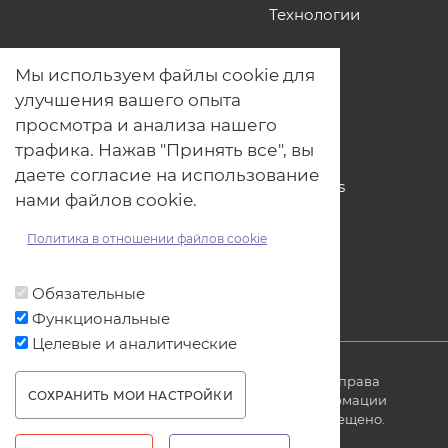
Технологии
О нас
Мы используем файлы cookie для
Наши проекты
улучшения вашего опыта
Связь с нами
просмотра и анализа нашего
Общая политика обработки
трафика. Нажав "Принять все", вы
персональных данных
даете согласие на использование
Политика обработки файлов Cookies
нами файлов cookie.
Политика обработки персональных
данных для мероприятий
Политика в отношении файлов cookie
Договор оферты
Обязательные
Функциональные
Целевые и аналитические
© ОДО «Точно-вовремя» 2007-2026. Все права
СОХРАНИТЬ МОИ НАСТРОЙКИ
защищены, любое использование информации
без ссылки на источник produkt.by запрещено.
WITHDRAW CONSENT