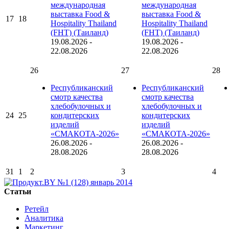
международная
международная
выставка Food &
выставка Food &
17
18
Hospitality Thailand
Hospitality Thailand
(FHT) (Таиланд)
(FHT) (Таиланд)
19.08.2026
-
19.08.2026
-
22.08.2026
22.08.2026
26
27
28
Республиканский
Республиканский
смотр качества
смотр качества
хлебобулочных и
хлебобулочных и
24
25
кондитерских
кондитерских
изделий
изделий
«СМАКОТА-2026»
«СМАКОТА-2026»
26.08.2026
-
26.08.2026
-
28.08.2026
28.08.2026
31
1
2
3
4
Статьи
Ретейл
Аналитика
Маркетинг