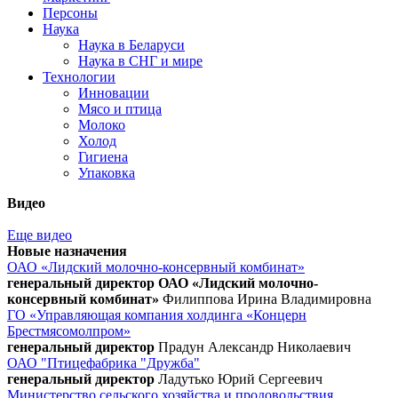
Персоны
Наука
Наука в Беларуси
Наука в СНГ и мире
Технологии
Инновации
Мясо и птица
Молоко
Холод
Гигиена
Упаковка
Видео
Еще видео
Новые назначения
ОАО «Лидский молочно-консервный комбинат»
генеральный директор ОАО «Лидский молочно-
консервный комбинат»
Филиппова Ирина Владимировна
ГО «Управляющая компания холдинга «Концерн
Брестмясомолпром»
генеральный директор
Прадун Александр Николаевич
ОАО "Птицефабрика "Дружба"
генеральный директор
Ладутько Юрий Сергеевич
Министерство сельского хозяйства и продовольствия