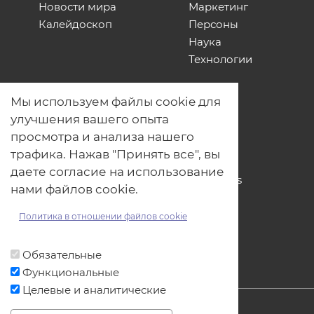
Новости мира
Маркетинг
Калейдоскоп
Персоны
Наука
Технологии
О нас
Мы используем файлы cookie для
Наши проекты
улучшения вашего опыта
Связь с нами
просмотра и анализа нашего
Общая политика обработки
трафика. Нажав "Принять все", вы
персональных данных
даете согласие на использование
Политика обработки файлов Cookies
нами файлов cookie.
Политика обработки персональных
данных для мероприятий
Политика в отношении файлов cookie
Договор оферты
Обязательные
Функциональные
Целевые и аналитические