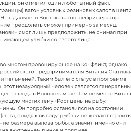
укции, он отметил один любопытный факт.
т границы) вагон условных резиновых сапог в цент
. Но с Дальнего Востока вагон-рефрижератор
яние преодолеть сможет примерно за месяц.
анович смог лишь предположить, не снимая при
онимающей улыбки со своего лица.
ы
во многом провоцирующее на конфликт, однако
российского предпринимателя Виталия Стативки
 и пельменей. Таким был его статус в программе
е, этот незаурядный человек является генеральн
го завода в Волоколамске. Тем не менее Витал
нующую многих тему «Рост цены на рыбу:
чины». Он подробно остановился на состоянии
лота, придя к выводу: рыбаки не желают строить
ние размера вылова рыбы, а значит, именно они
у на внутреннем рынке и подрыве