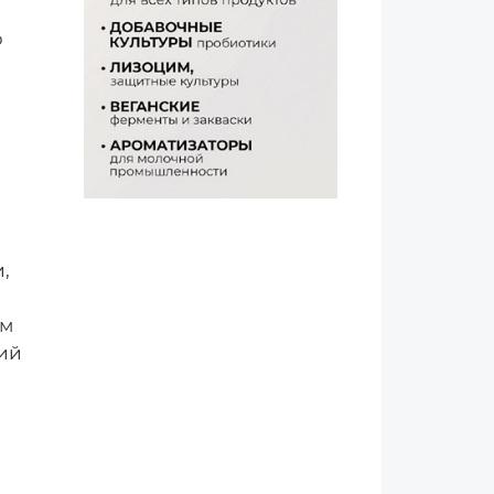
р
,
ым
ий