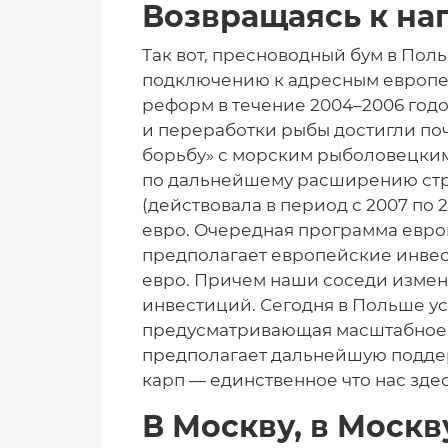
Возвращаясь к на
Так вот, пресноводный бум в Пол
подключению к адресным европей
реформ в течение 2004–2006 год
и переработки рыбы достигли поч
борьбу» с морским рыболовецки
по дальнейшему расширению стр
(действовала в период с 2007 по 
евро. Очередная программа евро
предполагает европейские инвес
евро. Причем наши соседи изме
инвестиций. Сегодня в Польше у
предусматривающая масштабное п
предполагает дальнейшую поддерж
карп — единственное что нас зде
В Москву, в Москв