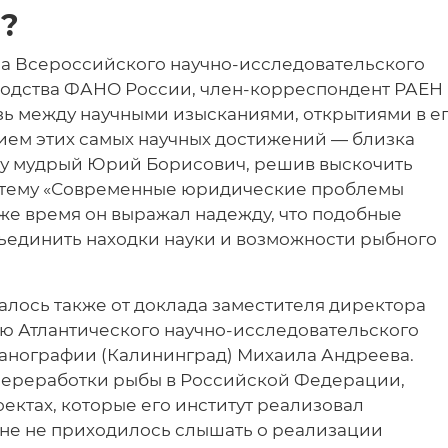
и?
а Всероссийского научно-исследовательского
водства ФАНО России, член-корреспондент РАЕН
язь между научными изысканиями, открытиями в е
ем этих самых научных достижений — близка
му мудрый Юрий Борисович, решив выскочить
а тему «Современные юридические проблемы
 же время он выражал надежду, что подобные
объединить находки науки и возможности рыбного
алось также от доклада заместителя директора
ю Атлантического научно-исследовательского
еанографии (Калининград) Михаила Андреева.
 переработки рыбы в Российской Федерации,
ектах, которые его институт реализовал
мне не приходилось слышать о реализации