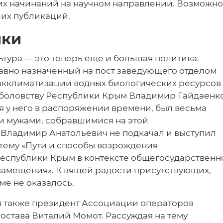
х начинаний на научном направлении. Возможно
ших публикаций.
ики
ьтура — это теперь еще и большая политика.
едавно назначенный на пост заведующего отделом
акклиматизации водных биологических ресурсов
ыболовству Республики Крым Владимир Гайдаенко
 у него в распоряжении времени, был весьма
и мужами, собравшимися на этой
Владимир Анатольевич не подкачал и выступил
тему «Пути и способы возрождения
еспублики Крым в контексте общегосударственн
амещения». К вящей радости присутствующих,
ме не оказалось.
я также президент Ассоциации операторов
става Виталий Момот. Рассуждая на тему