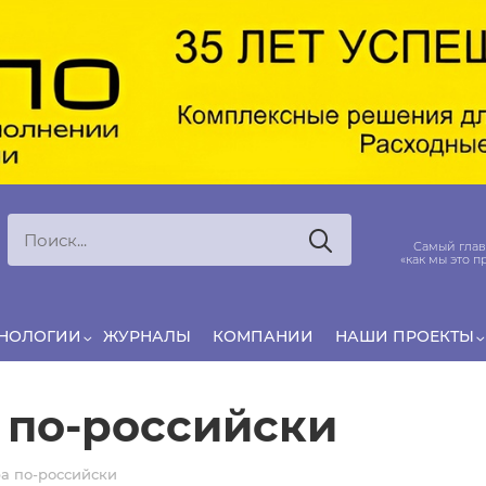
Ксения
ЯРОВАЯ
ято считать, что еда — источник удовольствия,
Самый глав
и маркетинг десятилетиями строился именно
«как мы это п
вокруг…
ХНОЛОГИИ
ЖУРНАЛЫ
КОМПАНИИ
НАШИ ПРОЕКТЫ
 по-российски
ра по-российски