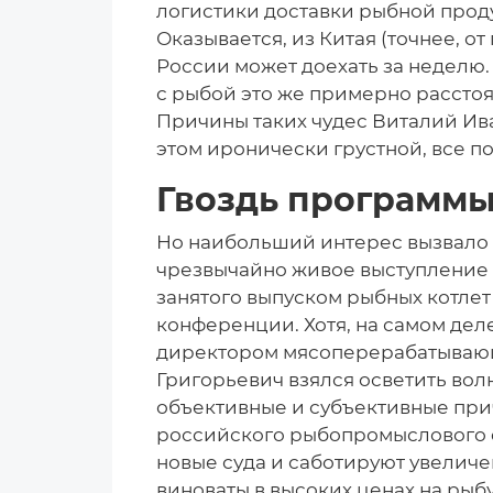
логистики доставки рыбной прод
Оказывается, из Китая (точнее, о
России может доехать за неделю
с рыбой это же примерно рассто
Причины таких чудес Виталий Ив
этом иронически грустной, все п
Гвоздь программ
Но наибольший интерес вызвало 
чрезвычайно живое выступление 
занятого выпуском рыбных котлет
конференции. Хотя, на самом дел
директором мясоперерабатывающе
Григорьевич взялся осветить вол
объективные и субъективные при
российского рыбопромыслового ф
новые суда и саботируют увеличе
виноваты в высоких ценах на рыб