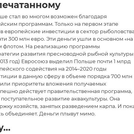
печатанному
ьше стал во многом возможен благодаря
ским программам. Только на первом этапе
ов европейские инвестиции в сектор рыболовств
ти 300 млн евро. Эти деньги ушли в основном «на
м флотом. На реализацию программы
атегии развития пресноводной рыбной культуры
2013 год) Евросоюз выделил Польше почти 1 млрд
пейского содействия на 2014–2020 годы
тиции в данную сферу в объеме порядка 700 млн
нили приоритеты вложения получаемых
спешно действует правительственная программа,
оступательное развитие аквакультуры. Она
ку хозяйств, занятых разведением карпа. И пок
сь объединяет. Деньги плывут мимо.
у…