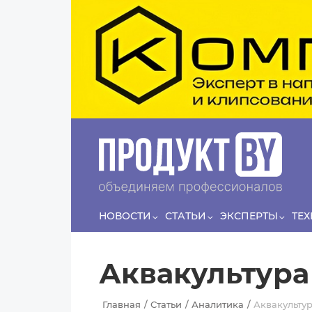
Перейти к основному содержанию
Сергей
ЛЯШКО
Если у нас есть беспривязь, все животные
Прин
чипированы и есть программа-планировщик, на
проведение…
НОВОСТИ
СТАТЬИ
ЭКСПЕРТЫ
ТЕ
Аквакультура
Главная
Статьи
Аналитика
Аквакульту