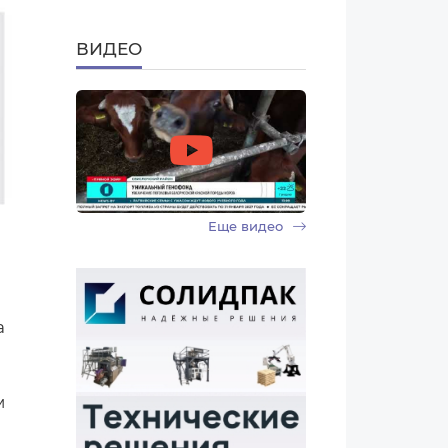
ВИДЕО
Еще видео
а
м