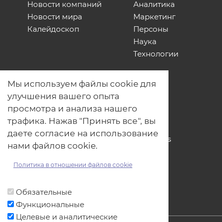
Новости компаний
Аналитика
Новости мира
Маркетинг
Калейдоскоп
Персоны
Наука
Технологии
О нас
Мы используем файлы cookie для
Наши проекты
улучшения вашего опыта
Связь с нами
просмотра и анализа нашего
Общая политика обработки
трафика. Нажав "Принять все", вы
персональных данных
даете согласие на использование
Политика обработки файлов Cookies
нами файлов cookie.
Политика обработки персональных
данных для мероприятий
Политика в отношении файлов cookie
Договор оферты
Обязательные
Функциональные
Целевые и аналитические