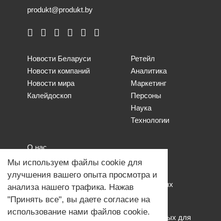
produkt@produkt.by
Новости Беларуси
Ретейл
Новости компаний
Аналитика
Новости мира
Маркетинг
Калейдоскоп
Персоны
Наука
Технологии
О нас
Наши проекты
Мы используем файлы cookie для
Связь с нами
улучшения вашего опыта просмотра и
Общая политика обработки персональных
анализа нашего трафика. Нажав
данных
"Принять все", вы даете согласие на
Политика обработки файлов Cookies
использование нами файлов cookie.
Политика обработки персональных данных для