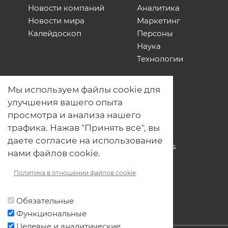
Новости компаний
Аналитика
Новости мира
Маркетинг
Калейдоскоп
Персоны
Наука
Технологии
О нас
Мы используем файлы cookie для
Наши проекты
улучшения вашего опыта
Связь с нами
просмотра и анализа нашего
Общая политика обработки
трафика. Нажав "Принять все", вы
персональных данных
даете согласие на использование
Политика обработки файлов Cookies
нами файлов cookie.
Политика обработки персональных
данных для мероприятий
Политика в отношении файлов cookie
Договор оферты
Обязательные
Функциональные
Целевые и аналитические