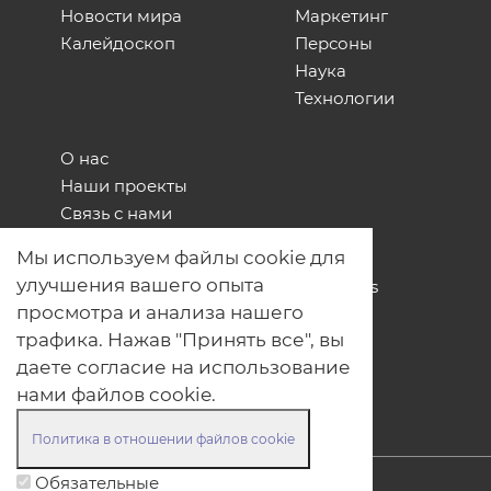
Новости мира
Маркетинг
Калейдоскоп
Персоны
Наука
Технологии
О нас
Наши проекты
Связь с нами
Общая политика обработки
Мы используем файлы cookie для
персональных данных
улучшения вашего опыта
Политика обработки файлов Cookies
просмотра и анализа нашего
Политика обработки персональных
данных для мероприятий
трафика. Нажав "Принять все", вы
Договор оферты
даете согласие на использование
нами файлов cookie.
Политика в отношении файлов cookie
Обязательные