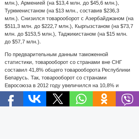
млн.), Арменией (на $13,4 млн. до $45,6 млн.),
Туркменистаном (на $13 млн., составив $236,3
млн.). Снизился товарооборот с Азербайджаном (на
$511,3 млн. до $222,7 млн.), Кыргызстаном (на $73,7
млн. до $153,5 млн.), Таджикистаном (на $15 млн.
до $57,7 млн.).
По предварительным данным таможенной
статистики, товарооборот со странами вне СНГ
составил 41,8% общего товарооборота Республики
Беларусь. Так, товарооборот со странами
Евросоюза в 2012 году увеличился на 10,8% и
составил $27,1 млрд. (29,5% общего товарооборота
страны). Экспорт увеличился на 12,2% и достиг
$17,6 млрд., импорт возрос на 8,2%, составив $9,5
Новости
млрд. Положительное сальдо достигло $8,1 млрд.
Новости Беларуси
Новости компаний
В целом объем внешней торговли товарами
Новости мира
Беларуси в 2012 году составил $91,8 млрд., что на