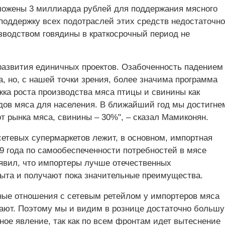
ложены 3 миллиарда рублей для поддержания мясного
оддержку всех подотраслей этих средств недостаточно
зводством говядины в краткосрочный период не
развития единичных проектов. Озабоченность падением
, но, с нашей точки зрения, более значима программа
ка роста производства мяса птицы и свинины как
дов мяса для населения. В ближайший год мы достигне
т рынка мяса, свинины – 30%", – сказал Мамиконян.
сетевых супермаркетов лежит, в основном, импортная
09 года по самообеспеченности потребностей в мясе
явил, что импортеры лучше отечественных
ыта и получают пока значительные преимущества.
орные отношения с сетевым ретейлом у импортеров мяса
вают. Поэтому мы и видим в рознице достаточно больш
ное явление, так как по всем фронтам идет вытеснение