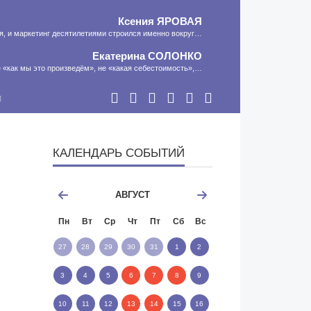
Ксения
ЯРОВАЯ
ия, и маркетинг десятилетиями строился именно вокруг…
Екатерина
СОЛОНКО
 «как мы это произведём», не «какая себестоимость»,…
Сергей
ЛЯШКО
сть программа-планировщик, на проведение…
МНЕНИЕ
КАЛЕНДАРЬ СОБЫТИЙ
АВГУСТ
Пн
Вт
Ср
Чт
Пт
Сб
Вс
27
28
29
30
31
1
2
3
4
5
6
7
8
9
10
11
12
13
14
15
16