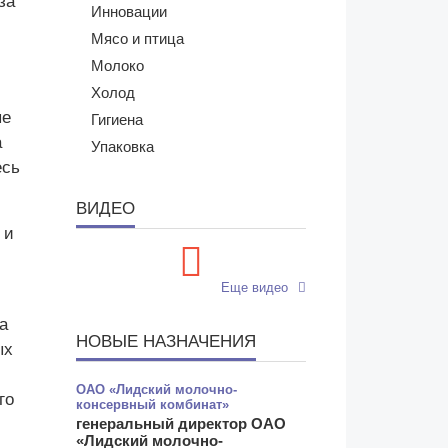
за
Инновации
Мясо и птица
Молоко
Холод
ые
Гигиена
а
Упаковка
есь
ВИДЕО
 и
Еще видео
а
НОВЫЕ НАЗНАЧЕНИЯ
ых
ОАО «Лидский молочно-
го
консервный комбинат»
генеральный директор ОАО
«Лидский молочно-