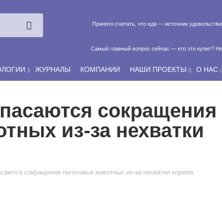
Принято считать, что еда — источник удовольств
Самый главный вопрос сейчас — кто это купит? Не
ОЛОГИИ
ЖУРНАЛЫ
КОМПАНИИ
НАШИ ПРОЕКТЫ
О НАС
Если у нас есть беспривязь, все животные чипированы и е
опасаются сокращения
тных из-за нехватки
асаются сокращения поголовья животных из-за нехватки кормов