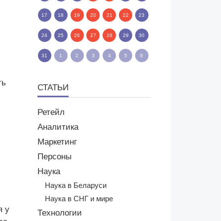
17
18
19
20
21
22
23
24
25
26
27
28
29
30
31
1
2
3
4
5
6
ть
СТАТЬИ
Ретейл
Аналитика
Маркетинг
Персоны
Наука
Наука в Беларуси
Наука в СНГ и мире
я у
Технологии