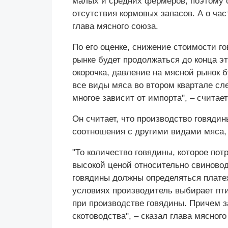
малых и средних фермеров, поэтому о
отсутствия кормовых запасов. А о час
глава мясного союза.
По его оценке, снижение стоимости г
рынке будет продолжаться до конца это
окорочка, давление на мясной рынок 
все виды мяса во втором квартале сл
многое зависит от импорта", – считае
Он считает, что производство говядин
соотношения с другими видами мяса, 
"То количество говядины, которое пот
высокой ценой относительно свиновод
говядины должны определяться плате
условиях производитель выбирает птиц
при производстве говядины. Причем з
скотоводства", – сказал глава мясного