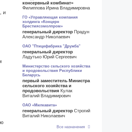
консервный комбинат»
Филиппова Ирина Владимировна
, и
ГО «Управляющая компания
холдинга «Концерн
Брестмясомолпром»
генеральный директор
Прадун
Александр Николаевич
ОАО "Птицефабрика "Дружба"
генеральный директор
Ладутько Юрий Сергеевич
м
Министерство сельского хозяйства
и продовольствия Республики
Беларусь
первый заместитель Министра
сельского хозяйства и
продовольствия
Кулак
Виталий Владимирович
ОАО «Милкавита»
генеральный директор
Строгий
Виталий Николаевич
ую
Все назначения