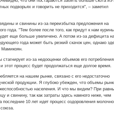
чевидно, что они постараются забить больше скота из-
тных подворьях и говорить не приходится", – заметил
овядины и свинины из-за переизбытка предложения на
го года. "Тем более после того, как придут к нам курин
будет еще больше увеличено. А потом из-за дефицита н
едующего года может быть резкий скачок цен, однако зд
т Мамикоян.
ы стагнирует из-за недооценки объемов его потребления
и этот процесс будет продолжаться еще долгое время.
ребляется на нашем рынке, связано с его недостаточно
ческой продукции. Я глубоко убежден, что объемы рынк
жеспособностью населения. И что мы видим? При равн
у и свинину, так как затраты здесь намного ниже, чем
а последние 10 лет идет процесс оздоровления молочно
 союза.