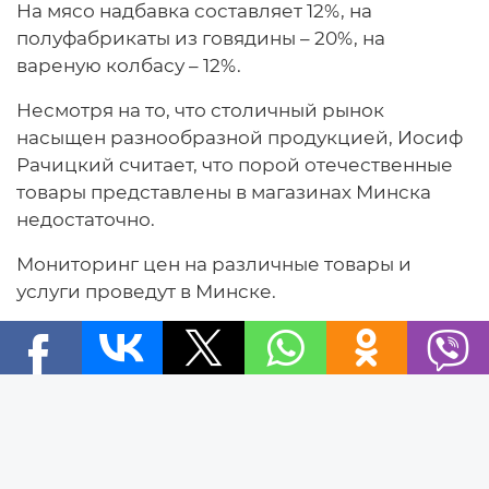
На мясо надбавка составляет 12%, на
полуфабрикаты из говядины – 20%, на
вареную колбасу – 12%.
Несмотря на то, что столичный рынок
насыщен разнообразной продукцией, Иосиф
Рачицкий считает, что порой отечественные
товары представлены в магазинах Минска
недостаточно.
Мониторинг цен на различные товары и
услуги проведут в Минске.
Мониторинг коснется 7 товарных групп, в том
числе рынков медтехники, риелторских услуг,
Новости
торговли. "Он будет проводиться для того,
Новости Беларуси
чтобы владеть ситуацией и недопустить роста
Новости компаний
цен через механизм антимонопольного
Новости мира
регулирования, который предусматривает