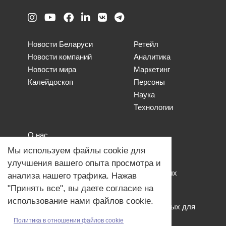
Новости Беларуси
Ретейл
Новости компаний
Аналитика
Новости мира
Маркетинг
Калейдоскоп
Персоны
Наука
Технологии
О нас
Наши проекты
Мы используем файлы cookie для
Связь с нами
улучшения вашего опыта просмотра и
Общая политика обработки персональных
анализа нашего трафика. Нажав
данных
"Принять все", вы даете согласие на
Политика обработки файлов Cookies
использование нами файлов cookie.
Политика обработки персональных данных для
мероприятий
Политика в отношении файлов cookie