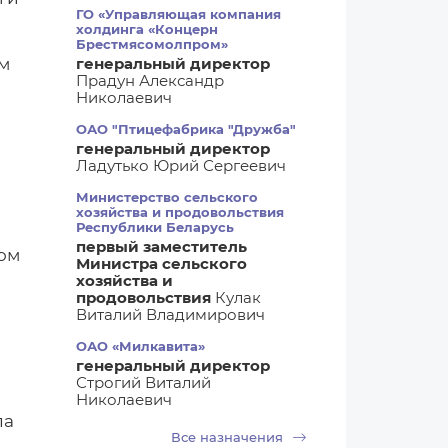
ГО «Управляющая компания
холдинга «Концерн
Брестмясомолпром»
м
генеральный директор
Прадун Александр
Николаевич
е
ОАО "Птицефабрика "Дружба"
генеральный директор
Ладутько Юрий Сергеевич
Министерство сельского
хозяйства и продовольствия
Республики Беларусь
первый заместитель
вом
Министра сельского
хозяйства и
продовольствия
Кулак
Виталий Владимирович
ОАО «Милкавита»
генеральный директор
Строгий Виталий
Николаевич
ла
Все назначения