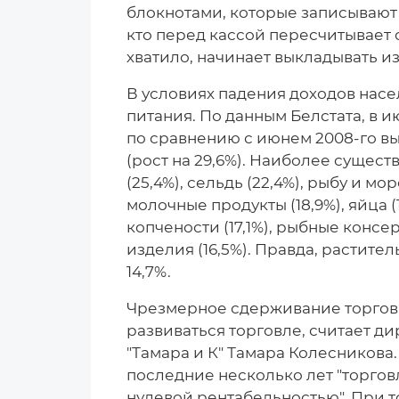
блокнотами, которые записывают ц
кто перед кассой пересчитывает 
хватило, начинает выкладывать из
В условиях падения доходов насе
питания. По данным Белстата, в 
по сравнению с июнем 2008-го вы
(рост на 29,6%). Наиболее сущест
(25,4%), сельдь (22,4%), рыбу и мо
молочные продукты (18,9%), яйца (1
копчености (17,1%), рыбные консер
изделия (16,5%). Правда, растите
14,7%.
Чрезмерное сдерживание торговы
развиваться торговле, считает д
"Тамара и К" Тамара Колесникова
последние несколько лет "торговля
нулевой рентабельностью". При то