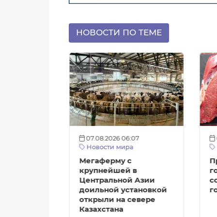
НОВОСТИ ПО ТЕМЕ
:12
07.08.2026 06:07
а
Новости мира
агазинов с
Мегаферму с
П
ми
крупнейшей в
г
Центральной Азии
с
ткрыть в
доильной установкой
г
е
открыли на севере
Казахстана