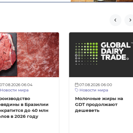


07.08.2026 06:04
07.08.2026 06:00
Новости мира
Новости мира
роизводство
Молочные жиры на
овядины в Бразилии
GDT продолжают
ократится до 40 млн
дешеветь
олов в 2026 году