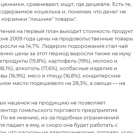
енники, сравнивают, ищут, где дешевле. Есть те,
содержимое кошелька и, понимая, что денег не
 корзинки "лишние" товары".
ления на первый план выходит стоимость продук
июне 2009 года цены на продовольственные товар
росли на 14,7%. Лидером подорожания стал чай
венно цены за этот период выросли также на муку
репродукты (19,8%), картофель (19%), молоко и
8,1%), алкоголь (17,6%), колбасные изделия и
вы (16,9%), мясо и птицу (16,8%), кондитерские
льное масло подешевело на 28,3%, а овощи — на
х наценок на продукцию не позволяет
иректор гомельского торгового предприятия
. По ее мнению, из-за подобных ограничений
 падает в яму, и скоро она будет работать с
м, что расходы на электроэнергию, топливо, услу