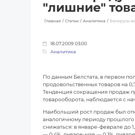
"лишние" тов
Главная
Статьи
Аналитика
Белорусы вс
18.07.2009 03:00
Аналитика
По данным Белстата, в первом по
продовольственных товаров на 0,
Тенденция сокращения продаж про
товарооборота, наблюдается с на
Наибольший рост продаж был отм
аналогичному периоду прошлого 
снижаться: в январе-феврале до 1
— 0,4%, январе-мае — 0,1%, январ