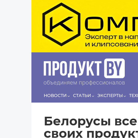
Перейти к основному содержанию
Сергей
ЛЯШКО
Если у нас есть беспривязь, все животные
Прин
чипированы и есть программа-планировщик, на
проведение…
НОВОСТИ
СТАТЬИ
ЭКСПЕРТЫ
ТЕ
Белорусы все
своих продук