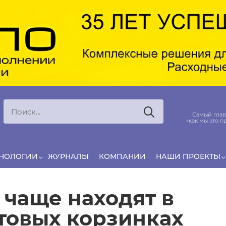
Ксения
ЯРОВАЯ
ято считать, что еда — источник удовольствия,
Самый глав
и маркетинг десятилетиями строился именно
«как мы это п
вокруг…
ХНОЛОГИИ
ЖУРНАЛЫ
КОМПАНИИ
НАШИ ПРОЕКТЫ
 чаще находят в
товых корзинках