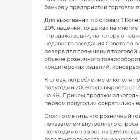
банков у предприятий торговли п
Для выживания, по словам Т.Кол
20% наценки, тогда как на многие
"Продажа водки, на которую нацен
недавнего заседания Совета по 
резерв для повышения торговой н
объеме розничного товарооборота
кондитерских изделий, консервов
К слову, потребление алкоголя п
полугодии 2009 года выросла на 2
на 4%. Причем продажи алкогольн
первом полугодии сократились на 
Стоит отметить, что розничный т
показателем внутреннего спроса 
полугодия он вырос на 2,6% по с
года темп его роста сокращается. 