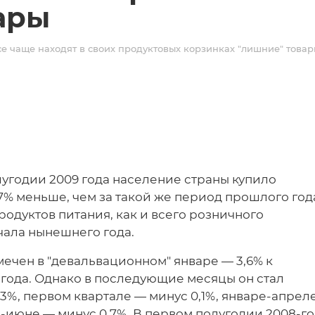
ары
е чаще находят в своих продуктовых корзинках "лишние" това
лугодии 2009 года население страны купило
7% меньше, чем за такой же период прошлого год
дуктов питания, как и всего розничного
чала нынешнего года.
ечен в "девальвационном" январе — 3,6% к
года. Однако в последующие месяцы он стал
,3%, первом квартале — минус 0,1%, январе-апрел
е-июне — минус 0,7%. В первом полугодии 2008-го