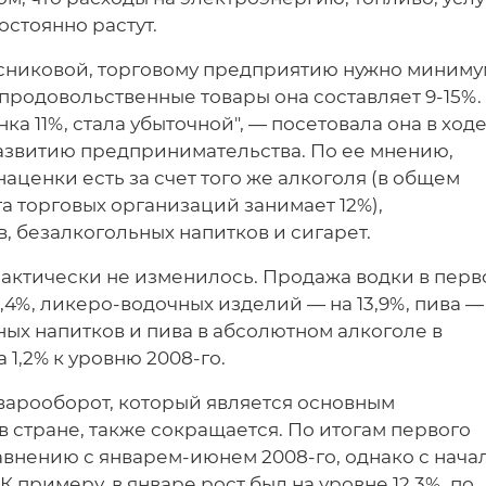
остоянно растут.
есниковой, торговому предприятию нужно миниму
 продовольственные товары она составляет 9-15%.
ка 11%, стала убыточной", — посетовала она в ход
развитию предпринимательства. По ее мнению,
аценки есть за счет того же алкоголя (в общем
 торговых организаций занимает 12%),
, безалкогольных напитков и сигарет.
рактически не изменилось. Продажа водки в пер
,4%, ликеро-водочных изделий — на 13,9%, пива —
ых напитков и пива в абсолютном алкоголе в
1,2% к уровню 2008-го.
оварооборот, который является основным
в стране, также сокращается. По итогам первого
равнению с январем-июнем 2008-го, однако с нача
К примеру, в январе рост был на уровне 12,3%, по