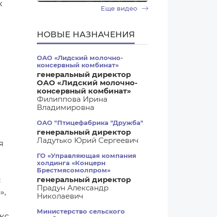
к
Еще видео
НОВЫЕ НАЗНАЧЕНИЯ
ч
ОАО «Лидский молочно-
консервный комбинат»
генеральный директор
ОАО «Лидский молочно-
консервный комбинат»
Филиппова Ирина
Владимировна
ОАО "Птицефабрика "Дружба"
генеральный директор
Ладутько Юрий Сергеевич
я
ГО «Управляющая компания
холдинга «Концерн
Брестмясомолпром»
с
генеральный директор
Прадун Александр
»,
Николаевич
Министерство сельского
кс