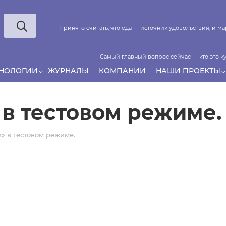
Принято считать, что еда — источник удовольствия, и 
Самый главный вопрос сейчас — кто это ку
ХНОЛОГИИ
ЖУРНАЛЫ
КОМПАНИИ
НАШИ ПРОЕКТЫ
Если у нас есть беспривязь, все животные чипирован
 в тестовом режиме.
» в тестовом режиме.