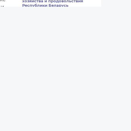
хозяйства и продовольствия
Республики Беларусь
 и
первый заместитель
Министра сельского
хозяйства и
продовольствия
Кулак
Виталий Владимирович
бе
ОАО «Милкавита»
генеральный директор
Строгий Виталий
Николаевич
й
Все назначения
я
я
х