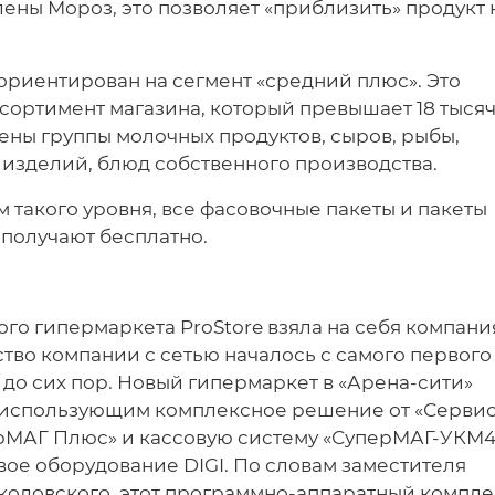
ны Мороз, это позволяет «приблизить» продукт 
ориентирован на сегмент «средний плюс». Это
ссортимент магазина, который превышает 18 тыся
ены группы молочных продуктов, сыров, рыбы,
 изделий, блюд собственного производства.
м такого уровня, все фасовочные пакеты и пакеты
 получают бесплатно.
го гипермаркета ProStore взяла на себя компани
тво компании с сетью началось с самого первого
до сих пор. Новый гипермаркет в «Арена-сити»
, использующим комплексное решение от «Серви
рМАГ Плюс» и кассовую систему «СуперМАГ-УКМ4
вое оборудование DIGI. По словам заместителя
оловского, этот программно-аппаратный компле