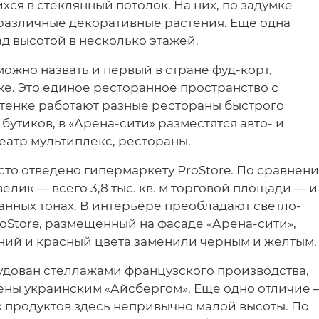
ся в стеклянный потолок. На них, по задумке
 различные декоративные растения. Еще одна
д высотой в несколько этажей.
ожно назвать и первый в стране фуд-корт,
е. Это единое ресторанное пространство с
стенке работают разные рестораны быстрого
бутиков, в «Арена-сити» разместятся авто- и
еатр мультиплекс, рестораны.
то отведено гипермаркету ProStore. По сравнен
елик — всего 3,8 тыс. кв. м торговой площади — и
нных тонах. В интерьере преобладают светло-
roStore, размещенный на фасаде «Арена-сити»,
иний и красный цвета заменили черным и желтым.
удован стеллажами французского производства,
ны украинским «Айсбергом». Еще одно отличие 
 продуктов здесь непривычно малой высоты. По