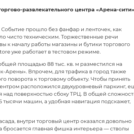
 торгово-развлекательного центра «Арена-сити
Событие прошло без фанфар и ленточек, как
ыло чисто техническим. Торжественные речи
овы к началу работы магазины и бутики торгового
tore уже работает в тестовом режиме.
бщей площадью 88 тыс. кв. м разместился на
к-Арены». Впрочем, для трафика в город также
го поворота к торговому объекту. Чтобы принять
 центром расположился двухуровневый паркинг, е
я над поверхностью сбоку ТРЦ. В общей сложнос
,5 тысячи машин, а удобная навигация подскажет,
сада, внутри торговый центр оказался довольно
за бросается главная фишка интерьера — стволы