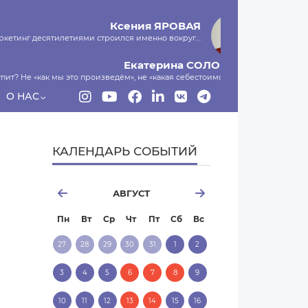
Ксения
ЯРОВАЯ
маркетинг десятилетиями строился именно вокруг…
Екатерина
СОЛОНКО
пит? Не «как мы это произведём», не «какая себестоимость»,…
О НАС
Сергей
ЛЯШКО
ы и есть программа-планировщик, на проведение…
МНЕНИЕ
КАЛЕНДАРЬ СОБЫТИЙ
АВГУСТ
Пн
Вт
Ср
Чт
Пт
Сб
Вс
27
28
29
30
31
1
2
3
4
5
6
7
8
9
10
11
12
13
14
15
16