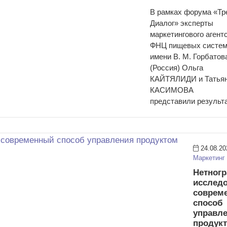
В рамках форума «Тр
Диалог» эксперты
маркетингового агент
ФНЦ пищевых систе
имени В. М. Горбатов
(Россия) Ольга
КАЙТЯЛИДИ и Татья
КАСИМОВА
представили резуль
24.08.20
Маркетинг
Нетног
исслед
соврем
способ
управл
продук