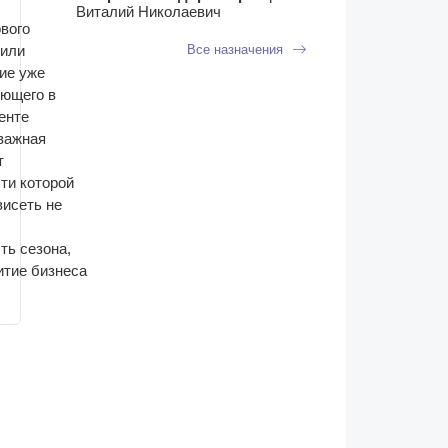
Виталий Николаевич
ового
Все назначения
 или
ие уже
ющего в
енте
важная
т
ти которой
висеть не
ть сезона,
итие бизнеса