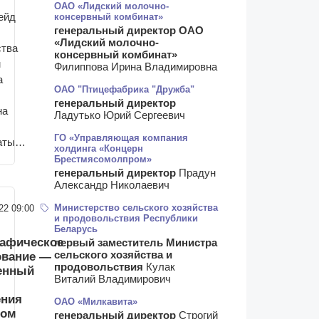
ОАО «Лидский молочно-
консервный комбинат»
ейд
генеральный директор ОАО
«Лидский молочно-
ства
консервный комбинат»
м
Филиппова Ирина Владимировна
а
ОАО "Птицефабрика "Дружба"
генеральный директор
на
Ладутько Юрий Сергеевич
ГО «Управляющая компания
таты…
холдинга «Концерн
Брестмясомолпром»
генеральный директор
Прадун
Александр Николаевич
Министерство сельского хозяйства
22 09:00
и продовольствия Республики
Беларусь
рафическое
первый заместитель Министра
сельского хозяйства и
ование —
продовольствия
Кулак
енный
Виталий Владимирович
ения
ОАО «Милкавита»
том
генеральный директор
Строгий