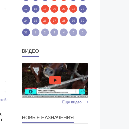
17
18
19
20
21
22
23
24
25
26
27
28
29
30
31
1
2
3
4
5
6
ВИДЕО
тейл
Еще видео
х
НОВЫЕ НАЗНАЧЕНИЯ
от