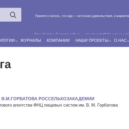
Принято считать, что еда — источник удовольствия, и маркет
Самый главный вопрос сейчас — кто это купит? Не «как мы эт
ОЛОГИИ
ЖУРНАЛЫ
КОМПАНИИ
НАШИ ПРОЕКТЫ
О НАС
Если у нас есть беспривязь, все животные чипированы и е
га
. В.М.ГОРБАТОВА РОССЕЛЬХОЗАКАДЕМИИ
гового агентства ФНЦ пищевых систем им. В. М. Горбатова