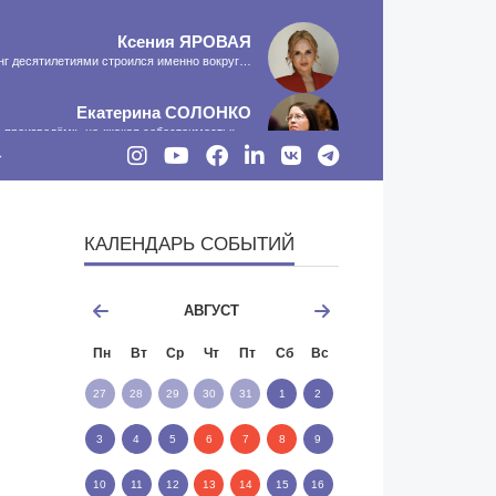
Ксения
ЯРОВАЯ
инг десятилетиями строился именно вокруг…
Екатерина
СОЛОНКО
о произведём», не «какая себестоимость»,…
Сергей
ЛЯШКО
сть программа-планировщик, на проведение…
КАЛЕНДАРЬ СОБЫТИЙ
МНЕНИЕ
АВГУСТ
Пн
Вт
Ср
Чт
Пт
Сб
Вс
27
28
29
30
31
1
2
3
4
5
6
7
8
9
10
11
12
13
14
15
16