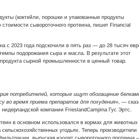
дукты (коктейли, порошки и упакованные продукты
 стоимости сывороточного протеина, пишет Financial
а с 2023 года подскочили в пять раз — до 28 тысяч евр
 темпы подорожания сыра и масла. В результате этот
 продукта сырной промышленности в ценный товар.
ория потребителей, которые ищут обогащение белкам
 во время приема препаратов для похудения
», — ска
 нидерландской компании FrieslandCampina Гус Эртс.
теин в основном использовался в кормах для животных
а сельскохозяйственных угодьях. Теперь производители
 фильтрации, выпуская изолят сывороточного протеина 