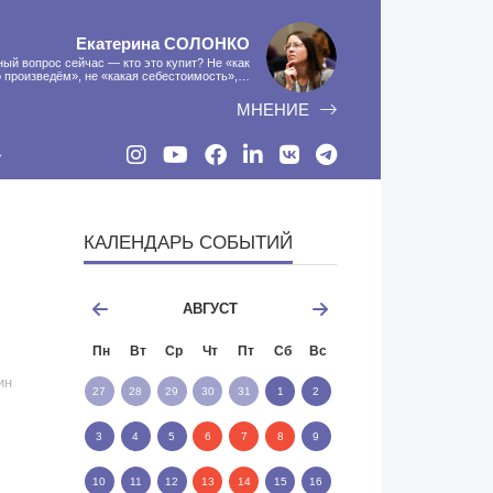
Екатерина
СОЛОНКО
ый вопрос сейчас — кто это купит? Не «как
Если у нас есть бесп
 произведём», не «какая себестоимость»,…
есть програ
МНЕНИЕ
КАЛЕНДАРЬ СОБЫТИЙ
АВГУСТ
Пн
Вт
Ср
Чт
Пт
Сб
Вс
ин
27
28
29
30
31
1
2
3
4
5
6
7
8
9
10
11
12
13
14
15
16