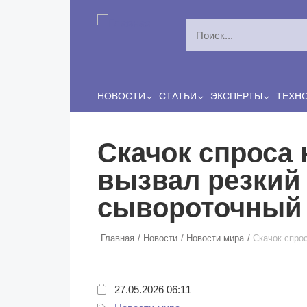
Перейти к основному содержанию
Сергей
ЛЯШКО
Если у нас есть беспривязь, все животные чипированы и
есть программа-планировщик, на проведение…
НОВОСТИ
СТАТЬИ
ЭКСПЕРТЫ
ТЕХН
Скачок спроса
вызвал резкий 
сывороточный
Главная
Новости
Новости мира
Скачок спро
27.05.2026 06:11