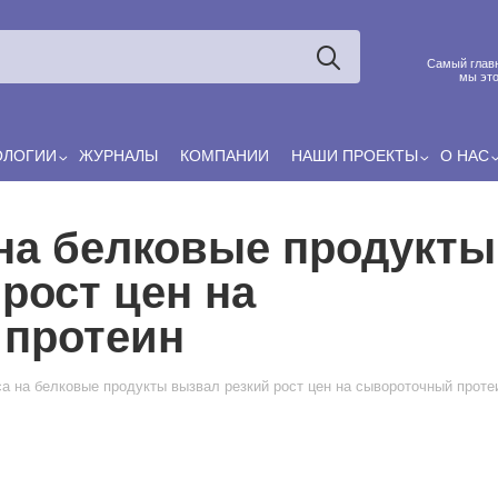
Ксения
ЯРОВАЯ
Принято считать, что еда — источник удовольствия, и
Самый главн
маркетинг десятилетиями строился именно вокруг…
мы это
ОЛОГИИ
ЖУРНАЛЫ
КОМПАНИИ
НАШИ ПРОЕКТЫ
О НАС
 на белковые продукты
рост цен на
 протеин
са на белковые продукты вызвал резкий рост цен на сывороточный проте