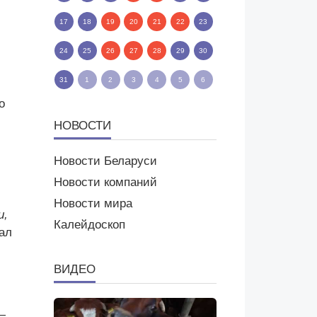
17
18
19
20
21
22
23
24
25
26
27
28
29
30
31
1
2
3
4
5
6
о
НОВОСТИ
Новости Беларуси
Новости компаний
Новости мира
и,
Калейдоскоп
зал
ВИДЕО
—