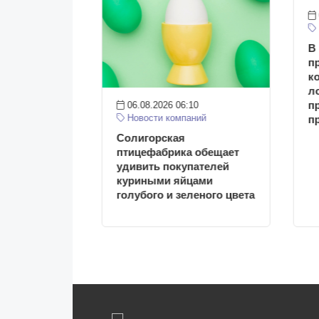
В
п
к
л
п
12
06.08.2026 06:10
руси
Новости компаний
п
илу новые
Солигорская
санитарные
птицефабрика обещает
организаций
удивить покупателей
тки
куриными яйцами
голубого и зеленого цвета