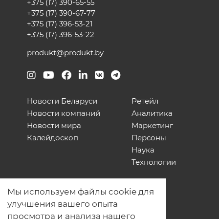
+375 (17) 390-65-55
+375 (17) 390-67-77
+375 (17) 396-53-21
+375 (17) 396-53-22
produkt@produkt.by
Новости Беларуси
Ретейл
Новости компаний
Аналитика
Новости мира
Маркетинг
Калейдоскоп
Персоны
Наука
Технологии
О нас
Мы используем файлы cookie для
Наши проекты
улучшения вашего опыта
Связь с нами
просмотра и анализа нашего