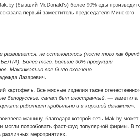
Mak.by (бывший McDonald’s) более 90% еды производит
ассказала первый заместитель председателя Минского
 развивается, не остановилось (после того как бренд
 БЕЛТА). Более того, больше 90% продукции
тов. Максимально все было охвачено
адежда Лазаревич.
кий картофель. Все мясные изделия также отечественног
 не белорусские, салат был иностранный
, — заметила
щепита работает прибыльно и в хорошей динамике
».
роизвела машину, благодаря которой сеть Mak.by может
ди могли попробовать фаст-фуд популярной фирмы. В т
а различных мероприятиях.