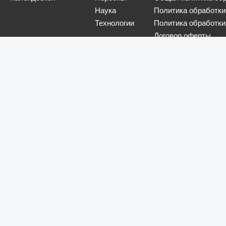
Наука
Политика обработки
Технологии
Политика обработки
Договор оферты
6. Все права защищены, любое использование информации без ссылки на
Юридический адрес: Республика Беларусь, 220005, г. Минск, ул. Платонова, 22-707
УНП 690608000, регистрация за №690608000 от 31.08.2007г., Миноблисполком
Разработка и обслуживание сайта «
SBP.BY
»