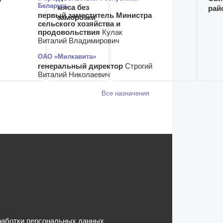
Беларусь
мяса без
рай
первый заместитель Министра
заморозки
сельского хозяйства и
продовольствия
Кулак
Виталий Владимирович
ОАО «Милкавита»
генеральный директор
Строгий
Виталий Николаевич
Все назначения
работки персональных данных