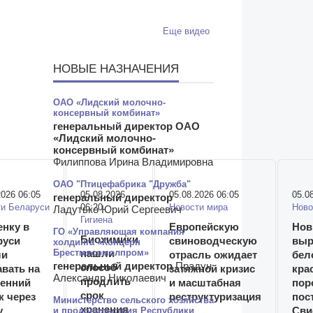
Еще видео
НОВЫЕ НАЗНАЧЕНИЯ
ОАО «Лидский молочно-
консервный комбинат»
генеральный директор ОАО
«Лидский молочно-
консервный комбинат»
Филиппова Ирина Владимировна
ОАО "Птицефабрика "Дружба"
2026 06:05
05.08.2026
05.08.2026 06:05
05.0
генеральный директор
ти Беларуси
06:20
Новости мира
Ново
Ладутько Юрий Сергеевич
Гигиена
нку в
Европейскую
Нов
ГО «Управляющая компания
Биохимики
руси
свиноводческую
выр
холдинга «Концерн
Брестмясомолпром»
нашли
ли
отрасль ожидает
бел
генеральный директор
Прадун
способ
вать на
затяжной кризис
кра
Александр Николаевич
продлить
ренний
и масштабная
пор
срок
к через
реструктуризация
пос
Министерство сельского хозяйства
хранения
у
и продовольствия Республики
Сви