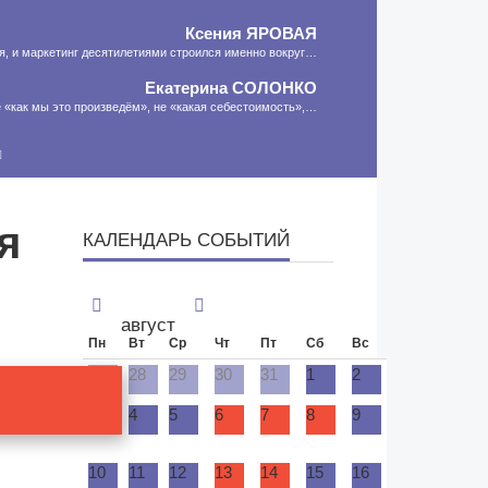
Ксения
ЯРОВАЯ
ия, и маркетинг десятилетиями строился именно вокруг…
Екатерина
СОЛОНКО
 «как мы это произведём», не «какая себестоимость»,…
Сергей
ЛЯШКО
сть программа-планировщик, на проведение…
МНЕНИЕ
я
КАЛЕНДАРЬ СОБЫТИЙ
август
Пн
Вт
Ср
Чт
Пт
Сб
Вс
27
28
29
30
31
1
2
3
4
5
6
7
8
9
10
11
12
13
14
15
16