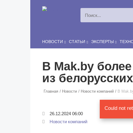
Перейти к основному содержанию
НОВОСТИ
СТАТЬИ
ЭКСПЕРТЫ
ТЕХН
В Mak.by боле
из белорусских
Главная
Новости
Новости компаний
В Mak.b
Сообщ
Could not re
26.12.2024 06:00
Новости компаний