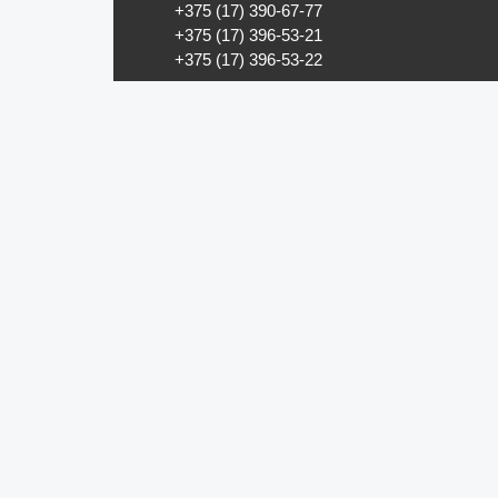
+375 (17) 390-67-77
+375 (17) 396-53-21
+375 (17) 396-53-22
Новости
produkt@produkt.by
Новости Беларуси
Новости компаний
Новости мира
Калейдоскоп
Статьи
© ОДО «Точно-вовремя» 2007-202
Ретейл
Аналитика
Маркетинг
Персоны
Наука
Эксперты
Мнение
Технологии
Инновации