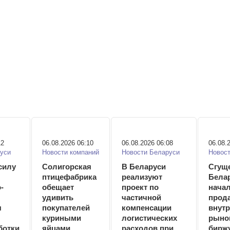
12
06.08.2026 06:10
06.08.2026 06:08
06.08.
уси
Новости компаний
Новости Беларуси
Новос
силу
Солигорская
В Беларуси
Сгуще
птицефабрика
реализуют
Бела
-
обещает
проект по
нача
удивить
частичной
прода
я
покупателей
компенсации
внут
куриными
логистических
рыно
ботки
яйцами
расходов при
бирж