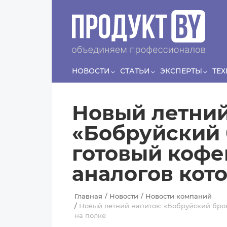
Перейти к основному содержанию
Сергей
ЛЯШКО
Если у нас есть беспривязь, все животные
Прин
чипированы и есть программа-планировщик, на
проведение…
НОВОСТИ
СТАТЬИ
ЭКСПЕРТЫ
ТЕ
Новый летний
«Бобруйский 
готовый кофе
аналогов кото
Главная
Новости
Новости компаний
Новый летний напиток: «Бобруйский бров
на полке