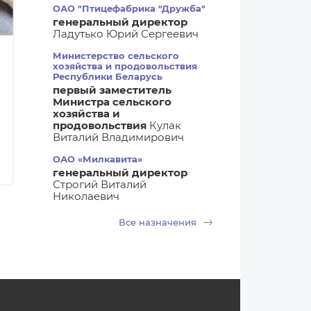
ОАО "Птицефабрика "Дружба"
генеральный директор
Ладутько Юрий Сергеевич
05.08.2026 06:20
05.08.2026 06
Министерство сельского
Гигиена
Новости мир
хозяйства и продовольствия
Республики Беларусь
Биохимики нашли
Европейску
первый заместитель
способ продлить срок
свиноводче
Министра сельского
хранения мяса без
отрасль ожи
хозяйства и
продовольствия
Кулак
заморозки
затяжной кр
Виталий Владимирович
масштабная
реструктури
ОАО «Милкавита»
генеральный директор
Строгий Виталий
Николаевич
Все назначения