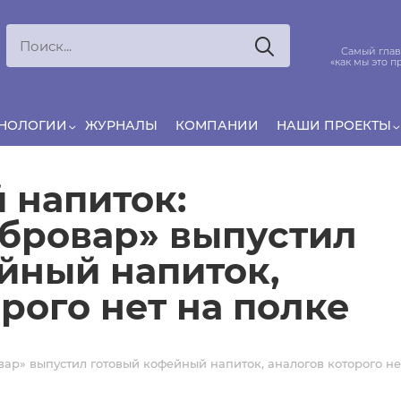
Ксения
ЯРОВАЯ
ято считать, что еда — источник удовольствия,
Самый глав
и маркетинг десятилетиями строился именно
«как мы это п
вокруг…
ХНОЛОГИИ
ЖУРНАЛЫ
КОМПАНИИ
НАШИ ПРОЕКТЫ
 напиток:
бровар» выпустил
йный напиток,
рого нет на полке
ар» выпустил готовый кофейный напиток, аналогов которого не