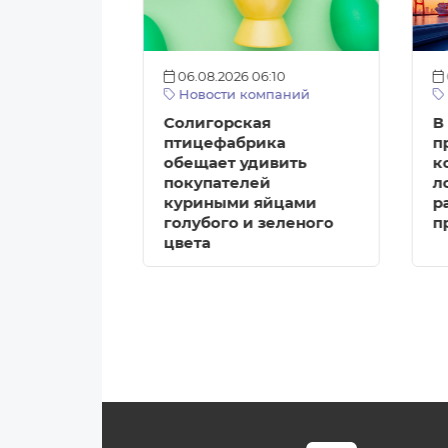
:12
06.08.2026 06:10
аруси
Новости компаний
силу новые
Солигорская
В
-
птицефабрика
п
 правила
обещает удивить
к
аций
покупателей
л
ботки
куриными яйцами
р
голубого и зеленого
п
цвета