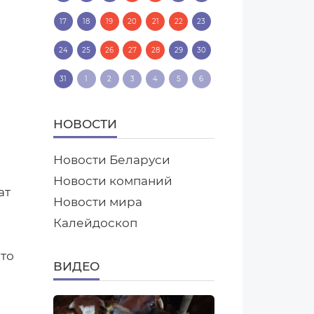
17
18
19
20
21
22
23
24
25
26
27
28
29
30
31
1
2
3
4
5
6
НОВОСТИ
Новости Беларуси
Новости компаний
ат
Новости мира
Калейдоскоп
что
ВИДЕО