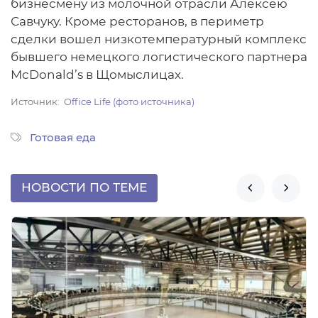
бизнесмену из молочной отрасли Алексею
Савчуку. Кроме ресторанов, в периметр
сделки вошел низкотемпературный комплекс
бывшего немецкого логистического партнера
McDonald’s в Щомыслицах.
Источник
Office Life (фото источника)
Готовая еда
НОВОСТИ ПО ТЕМЕ

