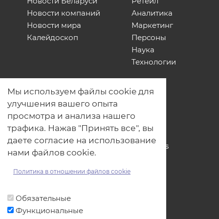
Новости Беларуси
Ретейл
Новости компаний
Аналитика
Новости мира
Маркетинг
Калейдоскоп
Персоны
Наука
Технологии
О нас
Мы используем файлы cookie для
Наши проекты
улучшения вашего опыта
Связь с нами
просмотра и анализа нашего
Общая политика обработки
трафика. Нажав "Принять все", вы
персональных данных
даете согласие на использование
Политика обработки файлов Cookies
нами файлов cookie.
Политика обработки персональных
данных для мероприятий
Политика в отношении файлов cookie
Договор оферты
Обязательные
Функциональные