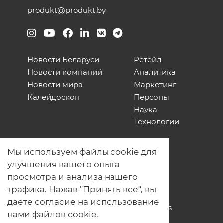
produkt@produkt.by
Новости Беларуси
Ретейл
Новости компаний
Аналитика
Новости мира
Маркетинг
Калейдоскоп
Персоны
Наука
Технологии
О нас
Мы используем файлы cookie для
Наши проекты
улучшения вашего опыта
Связь с нами
просмотра и анализа нашего
Общая политика обработки
трафика. Нажав "Принять все", вы
персональных данных
даете согласие на использование
Политика обработки файлов Cookies
нами файлов cookie.
Политика обработки персональных