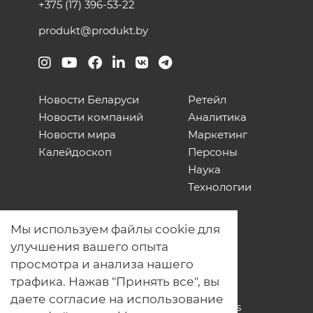
+375 (17) 396-53-22
produkt@produkt.by
Новости Беларуси
Ретейл
Новости компаний
Аналитика
Новости мира
Маркетинг
Калейдоскоп
Персоны
Наука
Технологии
О нас
Мы используем файлы cookie для
Наши проекты
улучшения вашего опыта
Связь с нами
просмотра и анализа нашего
Общая политика обработки
трафика. Нажав "Принять все", вы
персональных данных
даете согласие на использование
Политика обработки файлов Cookies