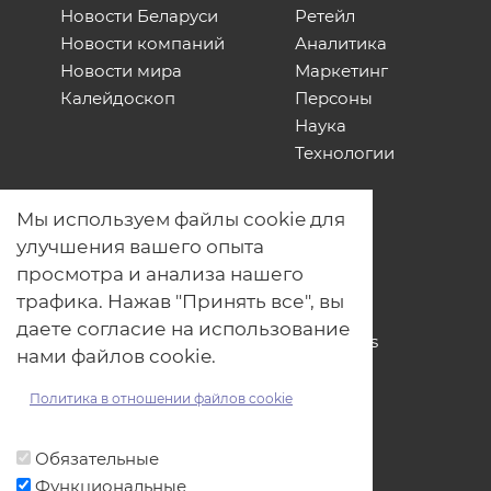
Новости Беларуси
Ретейл
Новости компаний
Аналитика
Новости мира
Маркетинг
Калейдоскоп
Персоны
Наука
Технологии
О нас
Мы используем файлы cookie для
Наши проекты
улучшения вашего опыта
Связь с нами
просмотра и анализа нашего
Общая политика обработки
трафика. Нажав "Принять все", вы
персональных данных
даете согласие на использование
Политика обработки файлов Cookies
нами файлов cookie.
Политика обработки персональных
данных для мероприятий
Политика в отношении файлов cookie
Договор оферты
Обязательные
Функциональные