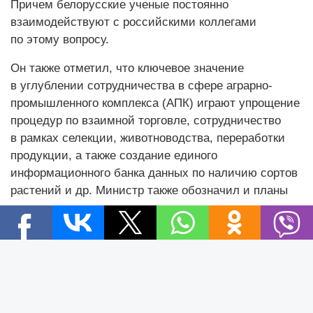
Причем белорусские ученые постоянно
взаимодействуют с российскими коллегами
по этому вопросу.
Он также отметил, что ключевое значение
в углублении сотрудничества в сфере аграрно-
промышленного комплекса (АПК) играют упрощение
процедур по взаимной торговле, сотрудничество
в рамках селекции, животноводства, переработки
продукции, а также создание единого
информационного банка данных по наличию сортов
растений и др. Министр также обозначил и планы
сотрудничества стран в отрасли птицеводства.
«
Главой государства поставлена задача получить
Новости
$9 млрд в этом году от реализации продукции АПК.
Новости Беларуси
И по итогам года мы получим свыше $9 млрд,
Новости компаний
работая не только на пространстве ЕАЭС,
Новости мира
но и сотрудничая со странами дальней дуги,