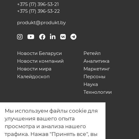
+375 (17) 396-53-21
+375 (17) 396-53-22
produkt@produkt.by
Новости Беларуси
Ретейл
Новости компаний
Аналитика
Новости мира
Маркетинг
Калейдоскоп
Персоны
Наука
Технологии
О нас
Мы используем файлы cookie для
Наши проекты
улучшения вашего опыта
Связь с нами
просмотра и анализа нашего
Общая политика обработки
трафика. Нажав "Принять все", вы
персональных данных