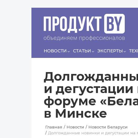
Перейти к основному содержанию
Сергей
ЛЯШКО
Если у нас есть беспривязь, все животные чипированы и
есть программа-планировщик, на проведение…
НОВОСТИ
СТАТЬИ
ЭКСПЕРТЫ
ТЕ
Долгожданны
и дегустации
форуме «Бела
в Минске
Главная
Новости
Новости Беларуси
Долгожданные новинки и дегустации на