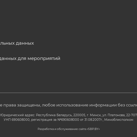
альных данных
данных для мероприятий
се права защищены, любое использование информации без ссылк
Юридический адрес: Республика Беларусь, 220005, г. Минск, ул. Платонова, 22-707
УНП 690608000, регистрация за №690608000 от 31.08.2007г., Миноблисполком
Разработка и обслуживание сайта «
SBP.BY
»