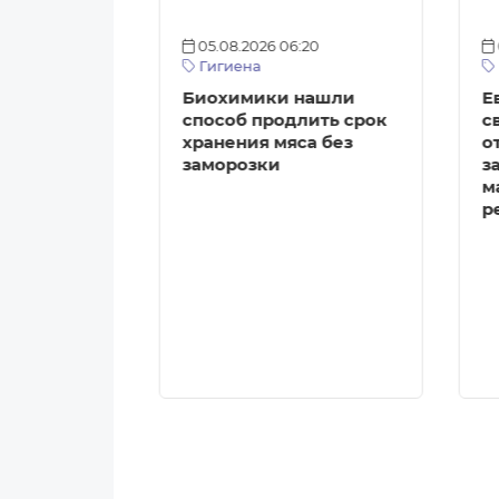
:05
05.08.2026 06:20
аруси
Гигиена
Беларуси
Биохимики нашли
Е
авать на
способ продлить срок
с
 рынок
хранения мяса без
о
у
заморозки
з
м
р