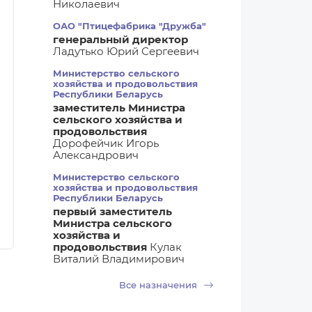
Николаевич
ОАО "Птицефабрика "Дружба"
генеральный директор
Ладутько Юрий Сергеевич
Министерство сельского
хозяйства и продовольствия
Республики Беларусь
заместитель Министра
05.08.2026 05:55
04.08.2026 06
сельского хозяйства и
Калейдоскоп
Новости Бел
продовольствия
Дорофейчик Игорь
Во Флоренции нашли
Первая сдел
Александрович
монашеский рецепт
экспорту ку
напитка —
лапок в Кит
Министерство сельского
хозяйства и продовольствия
предшественника
заключена н
Республики Беларусь
Coca-Cola
первый заместитель
Министра сельского
хозяйства и
продовольствия
Кулак
Виталий Владимирович
Все назначения