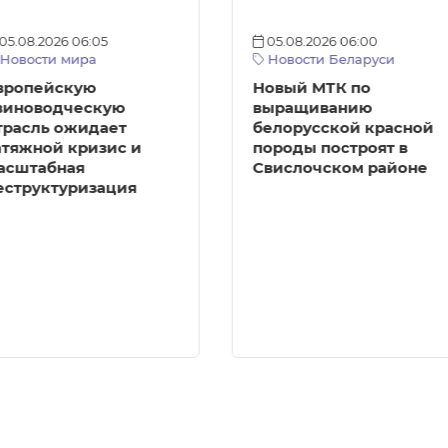
05.08.2026 06:05
05.08.2026 06:00
Новости мира
Новости Беларуси
вропейскую
Новый МТК по
виноводческую
выращиванию
трасль ожидает
белорусской красной
атяжной кризис и
породы построят в
асштабная
Свислочском районе
еструктуризация