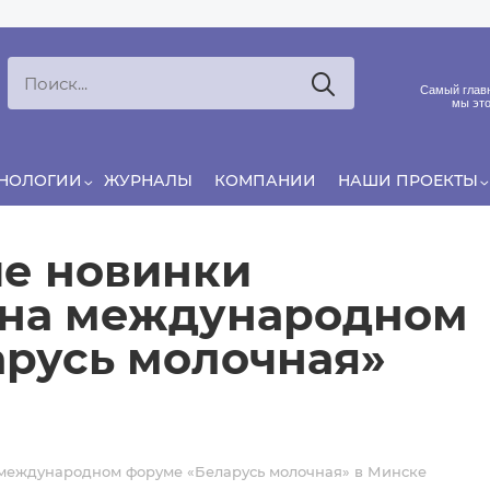
Ксения
ЯРОВАЯ
Принято считать, что еда — источник удовольствия, и
Самый главн
маркетинг десятилетиями строился именно вокруг…
мы это
ХНОЛОГИИ
ЖУРНАЛЫ
КОМПАНИИ
НАШИ ПРОЕКТЫ
е новинки
 на международном
русь молочная»
 международном форуме «Беларусь молочная» в Минске