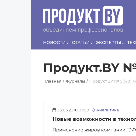
Перейти к основному содержанию
Сергей
ЛЯШКО
Если у нас есть беспривязь, все животные
Прин
чипированы и есть программа-планировщик, на
проведение…
НОВОСТИ
СТАТЬИ
ЭКСПЕРТЫ
ТЕ
Продукт.BY № 
Главная
Журналы
Продукт.BY № 5 (40) м
06.03.2010 01:00
Аналитика
Новые возможности в техно
Применение жиров компании "ЭФК