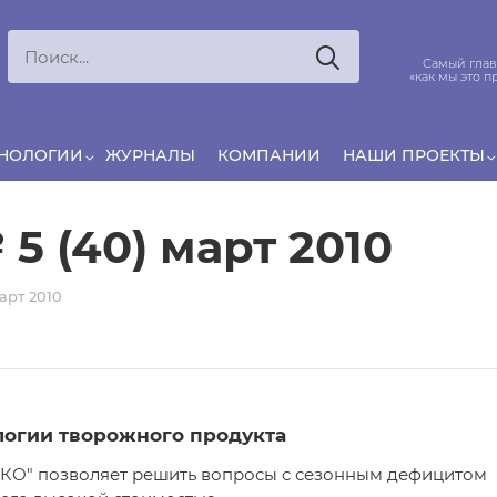
Ксения
ЯРОВАЯ
ято считать, что еда — источник удовольствия,
Самый глав
и маркетинг десятилетиями строился именно
«как мы это п
вокруг…
ХНОЛОГИИ
ЖУРНАЛЫ
КОМПАНИИ
НАШИ ПРОЕКТЫ
5 (40) март 2010
арт 2010
логии творожного продукта
О" позволяет решить вопросы с сезонным дефицитом