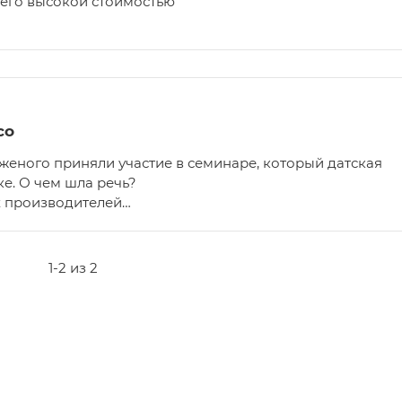
 его высокой стоимостью
co
еного приняли участие в семинаре, который датская
е. О чем шла речь?
х производителей…
1-2 из 2