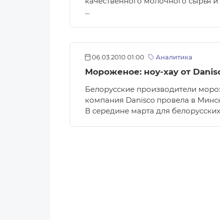
качественного молочного сырья и
…
06.03.2010 01:00
Аналитика
Мороженое: ноу-хау от Danis
Белорусские производители морож
компания Danisco провела в Минск
В середине марта для белорусски