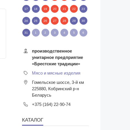
17
18
19
20
21
22
23
24
25
26
27
28
29
30
31
1
2
3
4
5
6
производственное
унитарное предприятие
«Брестские традиции»
Мясо и мясные изделия
Гомельское шоссе, 3-й км
225880
,
Кобринский р-н
Беларусь
+375 (164) 22-90-74
КАТАЛОГ