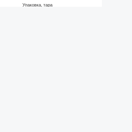
Упаковка, тара
Услуги
Хлебобулочные изделия
Холод
ВИДЕО
Еще видео
НОВЫЕ НАЗНАЧЕНИЯ
ОАО «Лидский молочно-