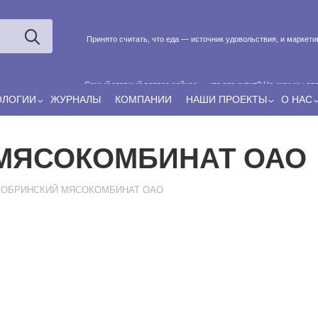
Принято считать, что еда — источник удовольствия, и маркет
Самый главный вопрос сейчас — кто это купит? Не «как мы эт
ОЛОГИИ
ЖУРНАЛЫ
КОМПАНИИ
НАШИ ПРОЕКТЫ
О НАС
Если у нас есть беспривязь, все животные чипированы и е
МЯСОКОМБИНАТ ОАО
КОБРИНСКИЙ МЯСОКОМБИНАТ ОАО