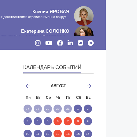
Ксения
ЯРОВАЯ
инг десятилетиями строился именно вокруг…
Екатерина
СОЛОНКО
о произведём», не «какая себестоимость»,…
Сергей
ЛЯШКО
сть программа-планировщик, на проведение…
КАЛЕНДАРЬ СОБЫТИЙ
МНЕНИЕ
АВГУСТ
Пн
Вт
Ср
Чт
Пт
Сб
Вс
27
28
29
30
31
1
2
3
4
5
6
7
8
9
10
11
12
13
14
15
16