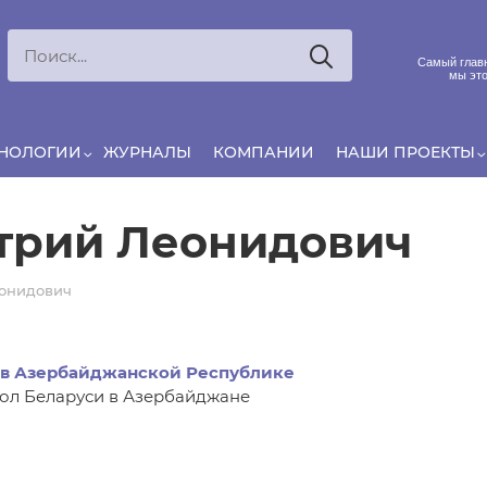
Ксения
ЯРОВАЯ
Принято считать, что еда — источник удовольствия, и
Самый главн
маркетинг десятилетиями строился именно вокруг…
мы это
ХНОЛОГИИ
ЖУРНАЛЫ
КОМПАНИИ
НАШИ ПРОЕКТЫ
трий Леонидович
онидович
 в Азербайджанской Республике
л Беларуси в Азербайджане