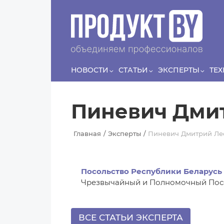
Перейти к основному содержанию
Сергей
ЛЯШКО
Если у нас есть беспривязь, все животные чипированы и
есть программа-планировщик, на проведение…
НОВОСТИ
СТАТЬИ
ЭКСПЕРТЫ
ТЕ
Пиневич Дми
Главная
Эксперты
Пиневич Дмитрий Ле
Посольство Республики Беларусь
Чрезвычайный и Полномочный Посо
ВСЕ СТАТЬИ ЭКСПЕРТА