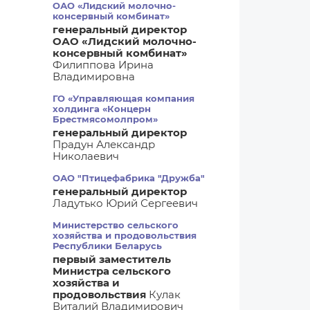
ОАО «Лидский молочно-
консервный комбинат»
генеральный директор
ОАО «Лидский молочно-
консервный комбинат»
Филиппова Ирина
Владимировна
ГО «Управляющая компания
холдинга «Концерн
Брестмясомолпром»
генеральный директор
Прадун Александр
Николаевич
ОАО "Птицефабрика "Дружба"
генеральный директор
Ладутько Юрий Сергеевич
Министерство сельского
хозяйства и продовольствия
Республики Беларусь
первый заместитель
Министра сельского
хозяйства и
продовольствия
Кулак
Виталий Владимирович