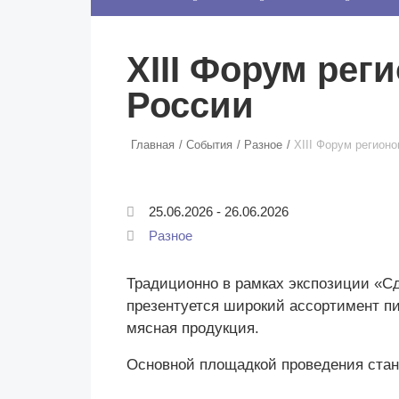
десятилетиями строился именно вокруг…
Екатерина
СОЛОНКО
Самый главный вопрос сейчас — кто это купит? Не «как мы это
XIII Форум рег
произведём», не «какая себестоимость»,…
Сергей
ЛЯШКО
России
Если у нас есть беспривязь, все животные чипированы и есть
программа-планировщик, на проведение…
Ксения
ЯРОВАЯ
Главная
События
Разное
XIII Форум регион
Принято считать, что еда — источник удовольствия, и маркетинг
десятилетиями строился именно вокруг…
25.06.2026
-
26.06.2026
Разное
Традиционно в рамках экспозиции «С
презентуется широкий ассортимент пи
мясная продукция.
Основной площадкой проведения стан