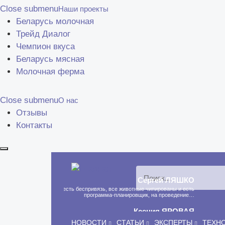
Close submenu
Наши проекты
Беларусь молочная
Трейд Диалог
Чемпион вкуса
Беларусь мясная
Молочная ферма
Close submenu
О нас
Отзывы
Контакты
Сергей
ЛЯШКО
Если у нас есть беспривязь, все животные чипированы и есть
программа-планировщик, на проведение…
Ксения
ЯРОВАЯ
Принято считать, что еда — источник удовольствия, и маркетинг
НОВОСТИ
СТАТЬИ
ЭКСПЕРТЫ
ТЕХН