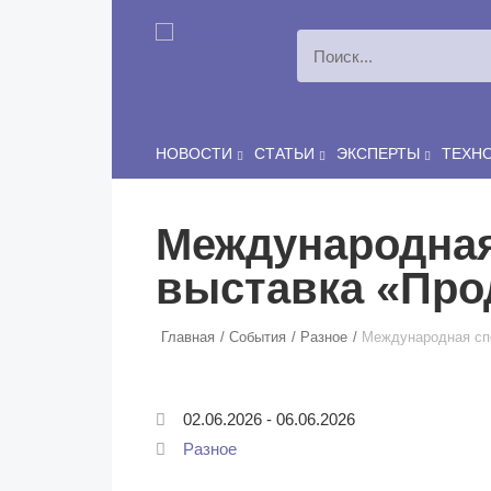
Перейти к основному содержанию
Сергей
ЛЯШКО
Если у нас есть беспривязь, все животные чипированы и
есть программа-планировщик, на проведение…
НОВОСТИ
СТАТЬИ
ЭКСПЕРТЫ
ТЕХН
Международная
выставка «Про
Главная
События
Разное
Международная сп
02.06.2026
-
06.06.2026
Разное