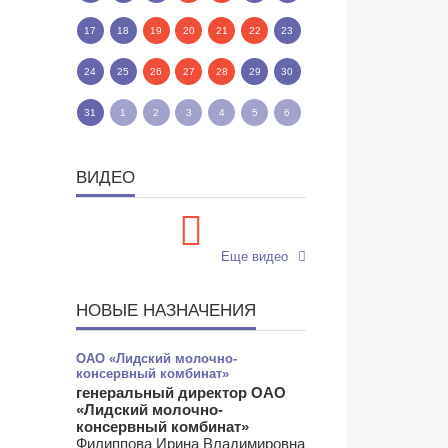
17
18
19
20
21
22
23
24
25
26
27
28
29
30
31
1
2
3
4
5
6
ВИДЕО
Еще видео
НОВЫЕ НАЗНАЧЕНИЯ
ОАО «Лидский молочно-
консервный комбинат»
генеральный директор ОАО
«Лидский молочно-
консервный комбинат»
Филиппова Ирина Владимировна