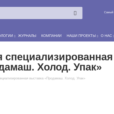
Ксения
ЯРОВАЯ
Принято считать, что еда — источник удовольствия, и маркетинг
Самый 
десятилетиями строился именно вокруг…
ОЛОГИИ
ЖУРНАЛЫ
КОМПАНИИ
НАШИ ПРОЕКТЫ
О НАС
 специализированная
дамаш. Холод. Упак»
ециализированная выставка «Продамаш. Холод. Упак»