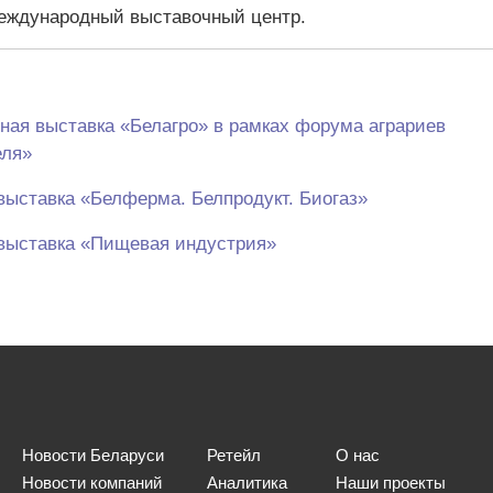
международный выставочный центр.
ная выставка «Белагро» в рамках форума аграриев
еля»
ыставка «Белферма. Белпродукт. Биогаз»
выставка «Пищевая индустрия»
Новости Беларуси
Ретейл
О нас
Новости компаний
Аналитика
Наши проекты