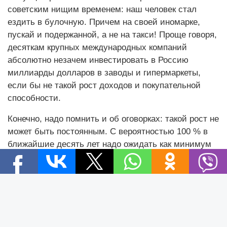
советским нищим временем: наш человек стал
ездить в булочную. Причем на своей иномарке,
пускай и подержанной, а не на такси! Проще говоря,
десяткам крупных международных компаний
абсолютно незачем инвестировать в Россию
миллиарды долларов в заводы и гипермаркеты,
если бы не такой рост доходов и покупательной
способности.
Конечно, надо помнить и об оговорках: такой рост не
может быть постоянным. С вероятностью 100 % в
ближайшие десять лет надо ожидать как минимум
один очередной экономический кризис. Ведь
развитие рынка идет циклически. К сожалению.
Новости
Также надо помнить: такой прогноз создан в
Новости Беларуси
условиях рыночного развития. Если мировая
Новости компаний
экономика скатится в глобальный энергетический и
Новости мира
продовольственный кризис, то картина, конечно,