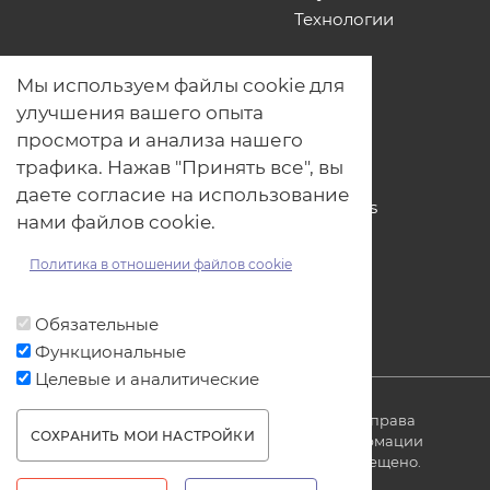
Технологии
О нас
Мы используем файлы cookie для
Наши проекты
улучшения вашего опыта
Связь с нами
просмотра и анализа нашего
Общая политика обработки
трафика. Нажав "Принять все", вы
персональных данных
даете согласие на использование
Политика обработки файлов Cookies
нами файлов cookie.
Политика обработки персональных
данных для мероприятий
Политика в отношении файлов cookie
Договор оферты
Обязательные
Функциональные
Целевые и аналитические
© ОДО «Точно-вовремя» 2007-2026. Все права
СОХРАНИТЬ МОИ НАСТРОЙКИ
защищены, любое использование информации
без ссылки на источник produkt.by запрещено.
WITHDRAW CONSENT