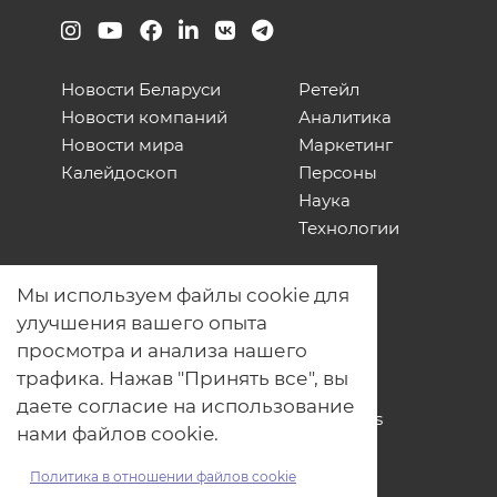
Новости Беларуси
Ретейл
Новости компаний
Аналитика
Новости мира
Маркетинг
Калейдоскоп
Персоны
Наука
Технологии
О нас
Мы используем файлы cookie для
Наши проекты
улучшения вашего опыта
Связь с нами
просмотра и анализа нашего
Общая политика обработки
трафика. Нажав "Принять все", вы
персональных данных
даете согласие на использование
Политика обработки файлов Cookies
нами файлов cookie.
Политика обработки персональных
данных для мероприятий
Политика в отношении файлов cookie
Договор оферты