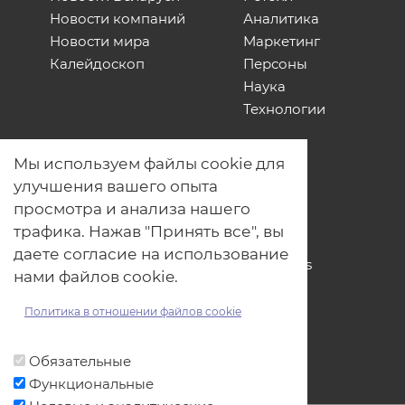
Новости компаний
Аналитика
Новости мира
Маркетинг
Калейдоскоп
Персоны
Наука
Технологии
О нас
Мы используем файлы cookie для
Наши проекты
улучшения вашего опыта
Связь с нами
просмотра и анализа нашего
Общая политика обработки
трафика. Нажав "Принять все", вы
персональных данных
даете согласие на использование
Политика обработки файлов Cookies
нами файлов cookie.
Политика обработки персональных
данных для мероприятий
Политика в отношении файлов cookie
Договор оферты
Обязательные
Функциональные