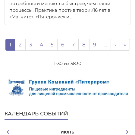
потребности меняются быстрее, чем наши
процессы. Практика против теории16 лет в
«Магните», «Пятёрочке» и…
Нумерация страниц
Page
Page
Page
Page
Page
Page
Page
Page
Page
Следую
Пос
1
2
3
4
5
6
7
8
9
…
›
»
1-30 из 5830
КАЛЕНДАРЬ СОБЫТИЙ
ИЮНЬ