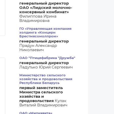
генеральный директор
ОАО «Лидский молочно-
консервный комбинат»
Филиппова Ирина
Владимировна
ГО «Управляющая компания
холдинга «Концерн
Брестмясомолпром»
генеральный директор
Прадун Александр
Николаевич
ОАО "Птицефабрика "Дружба"
генеральный директор
Ладутько Юрий Сергеевич
Министерство сельского
хозяйства и продовольствия
Республики Беларусь
первый заместитель
Министра сельского
хозяйства и
продовольствия
Кулак
Виталий Владимирович
ОАО «Милкавита»