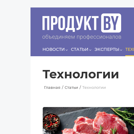
Перейти к основному содержанию
Сергей
ЛЯШКО
Если у нас есть беспривязь, все животные
Прин
чипированы и есть программа-планировщик, на
проведение…
НОВОСТИ
СТАТЬИ
ЭКСПЕРТЫ
ТЕ
Технологии
Главная
Статьи
Технологии