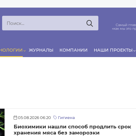
Ксения
ЯРОВАЯ
ято считать, что еда — источник удовольствия,
Самый глав
и маркетинг десятилетиями строился именно
«как мы это п
вокруг…
ХНОЛОГИИ
ЖУРНАЛЫ
КОМПАНИИ
НАШИ ПРОЕКТЫ
05.08.2026 06:20
Гигиена
Биохимики нашли способ продлить срок
хранения мяса без заморозки