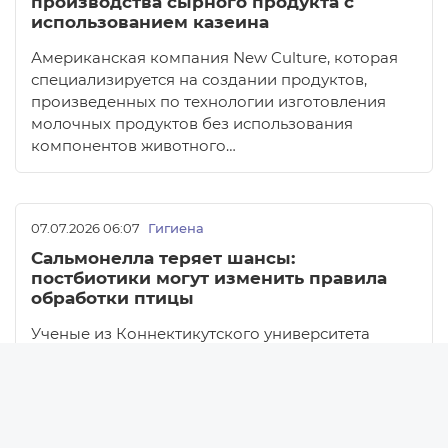
производства сырного продукта с
использованием казеина
Американская компания New Culture, которая
специализируется на создании продуктов,
произведенных по технологии изготовления
молочных продуктов без использования
компонентов животного…
07.07.2026 06:07
Гигиена
Сальмонелла теряет шансы:
постбиотики могут изменить правила
обработки птицы
Ученые из Коннектикутского университета
Новости
предложили новый способ снижения
загрязнения мяса птицы сальмонеллой.
Новости Беларуси
А именно использовать постбиотики
Новости компаний
в сочетании с аэрированной водой…
Новости мира