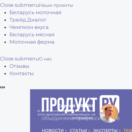
Close submenu
Наши проекты
Беларусь молочная
Трейд Диалог
Чемпион вкуса
Беларусь мясная
Молочная ферма
Close submenu
О нас
Отзывы
Контакты
Сергей
ЛЯШКО
Если у нас есть беспривязь, все животные
чипированы и есть программа-планировщик, на
проведение…
Ксения
ЯРОВАЯ
НОВОСТИ
СТАТЬИ
ЭКСПЕРТЫ
ТЕ