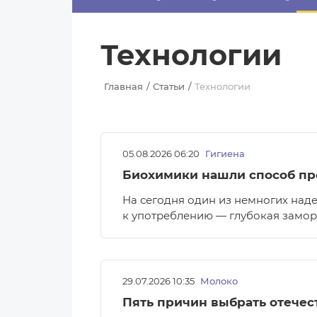
Принято считать, что еда — источник удовольствия,
и маркетинг десятилетиями строился именно
вокруг…
Екатерина
СОЛОНКО
Технологии
Самый главный вопрос сейчас — кто это купит? Не
«как мы это произведём», не «какая себестоимость»,
…
Главная
Статьи
Технологии
Сергей
ЛЯШКО
Если у нас есть беспривязь, все животные
чипированы и есть программа-планировщик, на
проведение…
Ксения
ЯРОВАЯ
05.08.2026 06:20
Гигиена
Принято считать, что еда — источник удовольствия,
и маркетинг десятилетиями строился именно
Биохимики нашли способ про
вокруг…
На сегодня один из немногих над
к употреблению — глубокая заморо
29.07.2026 10:35
Молоко
Пять причин выбрать отече