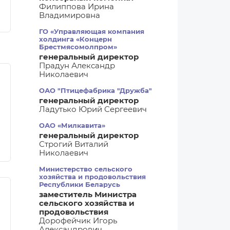
Филиппова Ирина
Владимировна
ГО «Управляющая компания
холдинга «Концерн
Брестмясомолпром»
генеральный директор
Прадун Александр
Николаевич
ОАО "Птицефабрика "Дружба"
генеральный директор
Ладутько Юрий Сергеевич
ОАО «Милкавита»
генеральный директор
Строгий Виталий
Николаевич
Министерство сельского
хозяйства и продовольствия
Республики Беларусь
заместитель Министра
сельского хозяйства и
продовольствия
Дорофейчик Игорь
Александрович