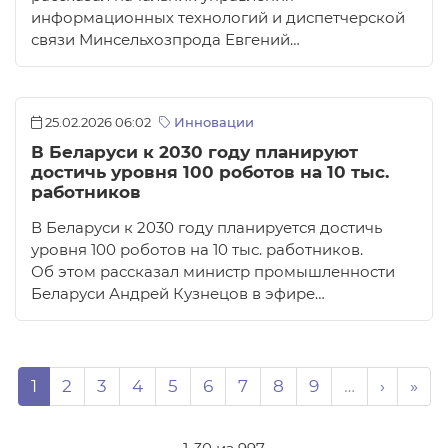
информационных технологий и диспетчерской
связи Минсельхозпрода Евгений…
25.02.2026 06:02
Инновации
В Беларуси к 2030 году планируют
достичь уровня 100 роботов на 10 тыс.
работников
В Беларуси к 2030 году планируется достичь
уровня 100 роботов на 10 тыс. работников.
Об этом рассказал министр промышленности
Беларуси Андрей Кузнецов в эфире…
Нумерация страниц
Page
Page
Page
Page
Page
Page
Page
Page
Page
Следую
Пос
1
2
3
4
5
6
7
8
9
…
›
»