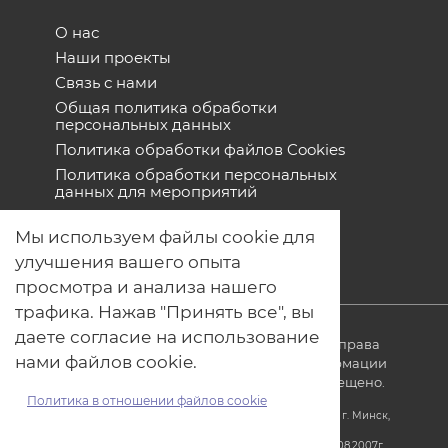
О нас
Наши проекты
Связь с нами
Общая политика обработки
персональных данных
Политика обработки файлов Cookies
Политика обработки персональных
данных для мероприятий
Договор оферты
Мы используем файлы cookie для
улучшения вашего опыта
просмотра и анализа нашего
трафика. Нажав "Принять все", вы
даете согласие на использование
© ОДО «Точно-вовремя» 2007-2026. Все права
нами файлов cookie.
защищены, любое использование информации
без ссылки на источник produkt.by запрещено.
Политика в отношении файлов cookie
Юридический адрес: Республика Беларусь, 220005, г. Минск,
ул. Платонова, 22-707
УНП 690608000, регистрация за №690608000 от 31.08.2007г.,