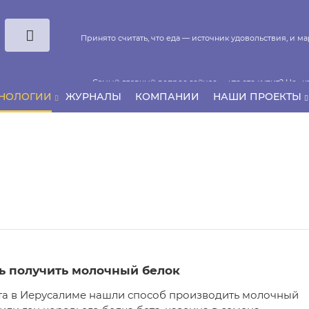
Принято считать, что еда — источник удовольствия, и 
Самый главный вопрос сейчас — кто это купит? Не «ка
ХНОЛОГИИ
ЖУРНАЛЫ
КОМПАНИИ
НАШИ ПРОЕКТЫ
Если у нас есть беспривязь, все животные чипирован
ь получить молочный белок
та в Иерусалиме нашли способ производить молочный