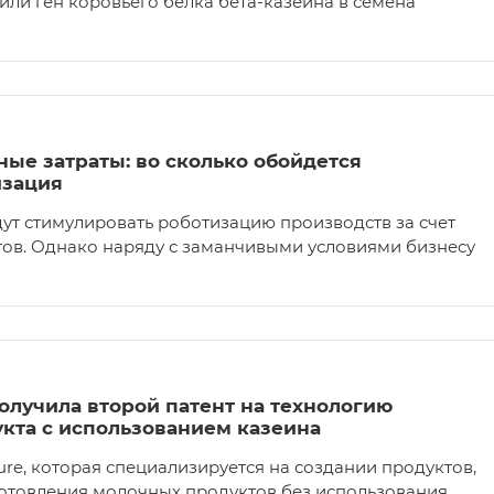
или ген коровьего белка бета-казеина в семена
ьные затраты: во сколько обойдется
изация
дут стимулировать роботизацию производств за счет
итов. Однако наряду с заманчивыми условиями бизнесу
олучила второй патент на технологию
кта с использованием казеина
re, которая специализируется на создании продуктов,
отовления молочных продуктов без использования