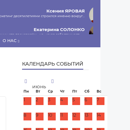
Ксения
ЯРОВАЯ
маркетинг десятилетиями строился именно вокруг…
Екатерина
СОЛОНКО
к мы это произведём», не «какая себестоимость»,…
О НАС
Сергей
ЛЯШКО
ы и есть программа-планировщик, на проведение…
КАЛЕНДАРЬ СОБЫТИЙ
МНЕНИЕ
июнь
Пн
Вт
Ср
Чт
Пт
Сб
Вс
1
2
3
4
5
6
7
8
9
10
11
12
13
14