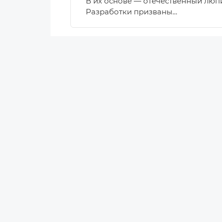
В их основе — отечественный люп
Разработки призваны…
Новости
Новости Беларуси
Новости компаний
Новости мира
Калейдоскоп
Статьи
Ретейл
Аналитика
Маркетинг
Персоны
Наука
Эксперты
Мнение
Технологии
Инновации