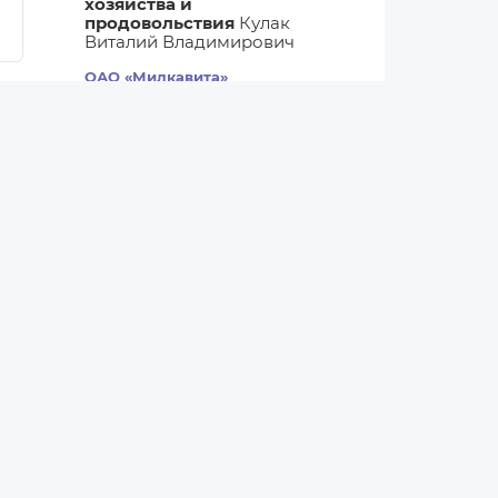
хозяйства и
продовольствия
Кулак
Виталий Владимирович
ОАО «Милкавита»
генеральный директор
Строгий Виталий
Николаевич
Все назначения