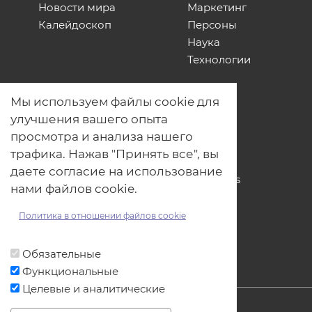
Новости мира
Маркетинг
Калейдоскоп
Персоны
Наука
Технологии
О нас
Мы используем файлы cookie для
Наши проекты
улучшения вашего опыта
Связь с нами
просмотра и анализа нашего
Общая политика обработки
трафика. Нажав "Принять все", вы
персональных данных
даете согласие на использование
Политика обработки файлов Cookies
нами файлов cookie.
Политика обработки персональных
данных для мероприятий
Политика в отношении файлов cookie
Договор оферты
Обязательные
Функциональные
Целевые и аналитические