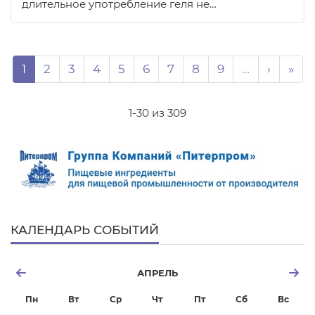
длительное употребление геля не…
Нумерация страниц
Page
Page
Page
Page
Page
Page
Page
Page
Page
Следую
Пос
1
2
3
4
5
6
7
8
9
…
›
»
1-30 из 309
КАЛЕНДАРЬ СОБЫТИЙ
АПРЕЛЬ
Пн
Вт
Ср
Чт
Пт
Сб
Вс