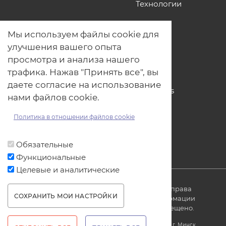
Технологии
О нас
Мы используем файлы cookie для
Наши проекты
улучшения вашего опыта
Связь с нами
просмотра и анализа нашего
Общая политика обработки
трафика. Нажав "Принять все", вы
персональных данных
даете согласие на использование
Политика обработки файлов Cookies
нами файлов cookie.
Политика обработки персональных
данных для мероприятий
Политика в отношении файлов cookie
Договор оферты
Обязательные
Функциональные
Целевые и аналитические
© ОДО «Точно-вовремя» 2007-2026. Все права
СОХРАНИТЬ МОИ НАСТРОЙКИ
защищены, любое использование информации
без ссылки на источник produkt.by запрещено.
WITHDRAW CONSENT
Юридический адрес: Республика Беларусь, 220005, г. Минск,